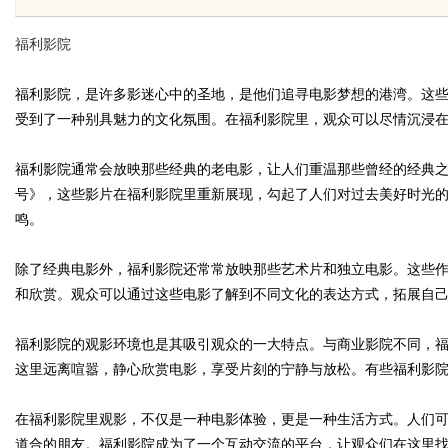
限公司董事长陈世超
代材料革命
福利影院
福利影院，是许多影迷心中的圣地，是他们追寻电影梦想的港湾。这
受到了一种别具魅力的文化氛围。在福利影院里，观众可以尽情沉浸
uz
福利影院通常会放映那些经典的老电影，让人们重温那些曾经的经典
号》，这些影片在福利影院里重新展现，勾起了人们对过去美好时光
鸣。
除了经典电影外，福利影院还常常放映那些艺术片和独立电影。这些
和欣赏。观众可以通过这些电影了解到不同文化的表达方式，拓展自
福利影院的观影环境也是其吸引观众的一大特点。与商业影院不同，
!
这里远离喧嚣，静心欣赏电影，享受片刻的宁静与放松。有些福利影
在福利影院里观影，不仅是一种电影体验，更是一种生活方式。人们
道合的朋友。福利影院成为了一个互动交流的平台，让观众们在这里