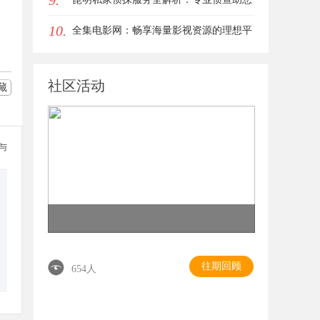
9.
10.
解决疑难问题
全集电影网：畅享海量影视资源的理想平
台
社区活动
藏
参与
往期回顾
654人