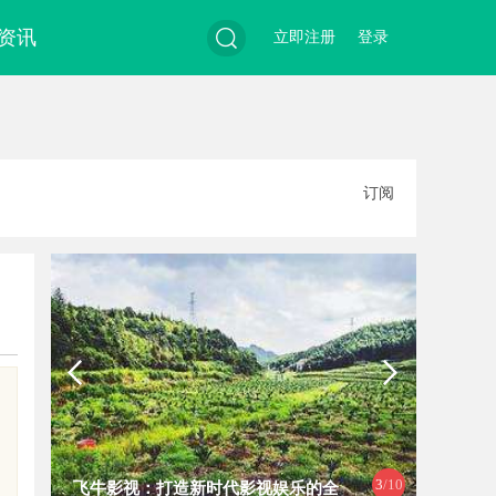
资讯
立即注册
登录
搜
订阅
索
3
/10
飞牛影视：打造新时代影视娱乐的全
麻花影