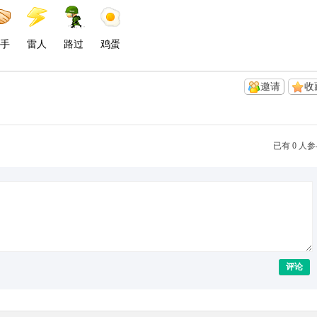
手
雷人
路过
鸡蛋
邀请
收
已有 0 人
评论