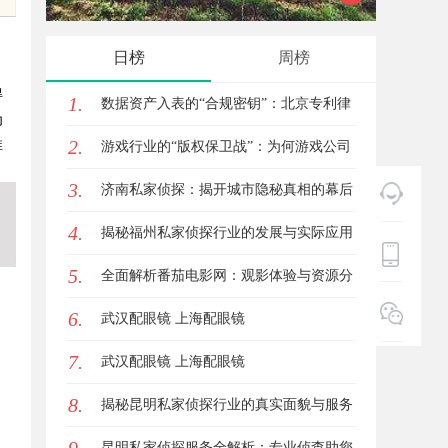
新体验平台
的创新
日榜
周榜
得
1.
数据资产入表的“合规密钥”：北京专利律
为
2.
推
师如何为数据知识产权登记扫清障碍
游戏行业的“版权保卫战”：为何游戏公司
3.
离不开版权律师
济南私家侦探：揭开城市隐秘真相的幕后
4.
英雄
揭秘福州私家侦探行业的发展与实际应用
5.
全解析
全面解析番茄电影网：观影体验与资源分
6.
享的优质平台
武汉配眼镜 上海配眼镜
7.
武汉配眼镜 上海配眼镜
8.
揭秘昆明私家侦探行业的真实面貌与服务
价值
昆明私家侦探服务全解析：专业侦查助您