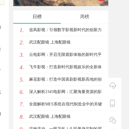
究竟藏着哪些行业秘诀？
花钱，
日榜
周榜
秘
1.
追风影视：引领数字影视新时代的创新力
2.
量
武汉配眼镜 上海配眼镜
最
3.
云电影网：开启无限观影体验的新时代平
4.
台
飞牛影视：打造新时代影视娱乐的全新体
音
。
5.
验平台
麻花影视：打造中国喜剧影视新高地的创
6.
新典范
深入解析2345电影网：汇聚海量资源的影
无
7.
视娱乐平台
全面解析MES系统在现代制造业中的关键
的
8.
作用与应用前景
武汉配眼镜 上海配眼镜
温婉灵动，一眼万年！久匠量身定制的眉