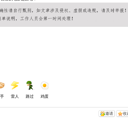
手
雷人
路过
鸡蛋
邀请
收