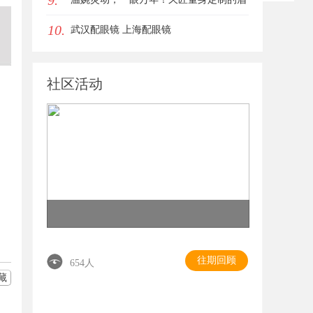
9.
10.
眼唇，才是你整张脸的点睛之笔！淡颜系
武汉配眼镜 上海配眼镜
女生的气质加分项
社区活动
往期回顾
654人
藏