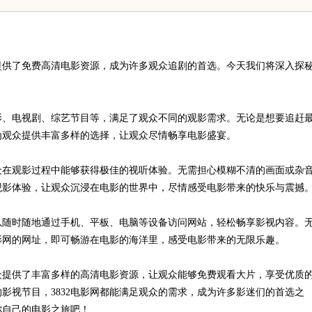
董事长陈世超
代材料革命
迷提供了免费高清电影资源，成为许多观众追剧的首选。今天我们将深入探
电影、电视剧、综艺节目等，满足了观众不同的观影需求。无论是想要追赶
能为观众提供丰富多样的选择，让观众尽情畅享电影盛宴。
观众在观影过程中能够获得极佳的视听体验。无需担心模糊不清的画面或杂
的观影体验，让观众沉浸在电影的世界中，尽情感受电影带来的快乐与震撼
可以随时随地通过手机、平板、电脑等设备访问网站，轻松畅享影视内容。
电影网的网址，即可畅游在电影的海洋里，感受电影带来的无限乐趣。
观众提供了丰富多样的高清电影资源，让观众能够免费观看大片，享受优质
影视节目，3832电影网都能满足观众的需求，成为许多影迷们的首选之
你自己的电影之旅吧！