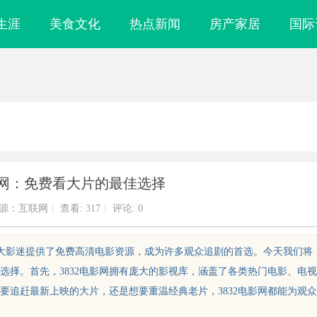
生涯
美食文化
热点新闻
房产家居
国际
影网：免费看大片的最佳选择
源：互联网
|
查看:
317
|
评论: 0
为广大影迷提供了免费高清电影资源，成为许多观众追剧的首选。今天我们将
佳选择。首先，3832电影网拥有庞大的影视库，涵盖了各类热门电影、电视
要追赶最新上映的大片，还是想要重温经典老片，3832电影网都能为观众
鼎 ——山东世超
770FE20H耐磨改性颗粒：引领新一