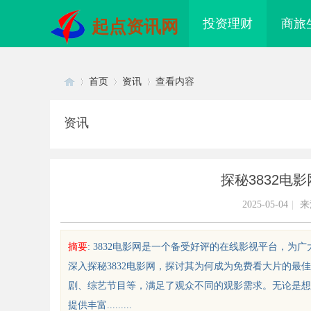
投资理财
商旅
起点资讯网
首页
资讯
查看内容
资讯
Di
›
›
›
探秘3832电
2025-05-04
|
来
摘要
: 3832电影网是一个备受好评的在线影视平台，
深入探秘3832电影网，探讨其为何成为免费看大片的最
sc
剧、综艺节目等，满足了观众不同的观影需求。无论是想
提供丰富.........
果影视：引领新时代影视娱乐的创
匠心筑绿居 品质铸金