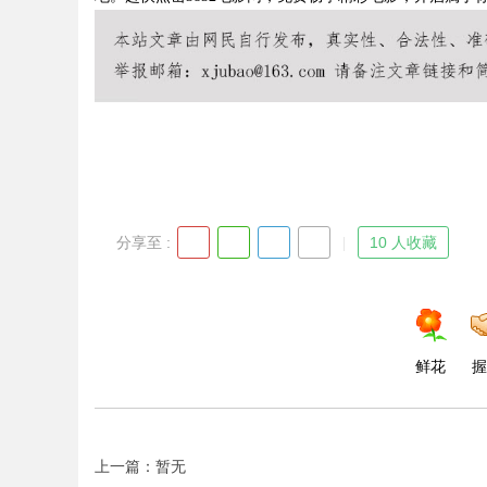
Bo
分享至 :
10 人收藏
ar
鲜花
握
上一篇：暂无