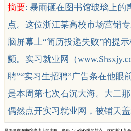
摘要
: 暴雨砸在图书馆玻璃上
关键作用与应用前景
点。这位浙江某高校市场营销专
脑屏幕上“简历投递失败”的提
uz
颤。实习就业网（www.Shsxjy
聘”“实习生招聘”广告条在他
是本周第七次石沉大海。大二那
!
偶然点开实习就业网，被铺天盖地的实习
暴雨砸在图书馆玻璃上的声响，像极了小张心跳的鼓点。这位浙江某高