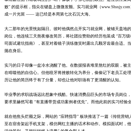
败” 的提示框，指尖在键盘上微微发颤。实习就业网（www.Shsxjy.co
成一片光斑 —— 这已经是本周第七次石沉大海。
大二那年的光景恍如隔日。彼时他偶然点开实习就业网，被铺天盖地
Bo
岗位，他连续三天熬夜修改简历，将社团拉赞助的经历包装成 “百万
司面试避坑指南》，甚至对着镜子演练微笑时露出几颗牙齿最合适。
抛在身后。
实习的日子却像一盆冷水浇醒了他。在数据报表堆里熬红的双眼，被
在啃噬他的自信心。但他咬牙将挫败转化为养分，偷偷记下老员工处理
历让他的简历终于有了分量，却也让他对职场有了更清醒的认知。
ar
毕业季的求职战场远比想象中残酷。快速消费品巨头的市场专员岗位
要求里赫然写着 “有直播带货成功案例者优先”。而他此前的实习经验
就在他焦头烂额之际，网站的 “应聘指导” 板块推送了一篇《传统营
至在宿舍架起手机支架，模仿网红主播的话术和动作。模拟面试时，他根