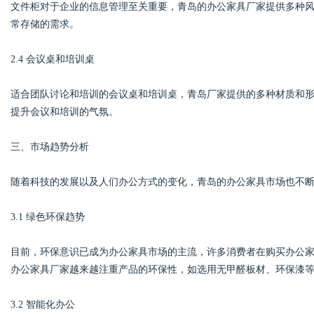
文件柜对于企业的信息管理至关重要，青岛的办公家具厂家提供多种
常存储的需求。
2.4 会议桌和培训桌
适合团队讨论和培训的会议桌和培训桌，青岛厂家提供的多种材质和
提升会议和培训的气氛。
三、市场趋势分析
随着科技的发展以及人们办公方式的变化，青岛的办公家具市场也不
3.1 绿色环保趋势
目前，环保意识已成为办公家具市场的主流，许多消费者在购买办公
办公家具厂家越来越注重产品的环保性，如选用无甲醛板材、环保漆
3.2 智能化办公