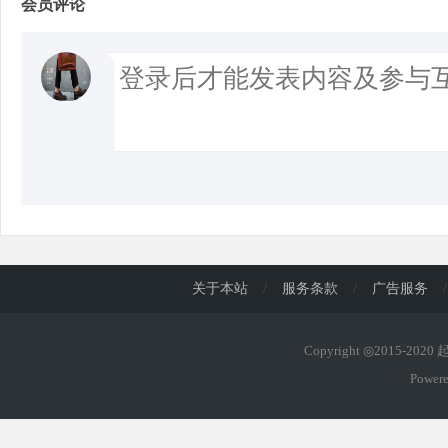
会员评论
关于本站
/
服务条款
/
广告服务
/
Copyright ◎2015-202
Power