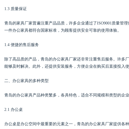
1.3 质量保证
d
青岛的家具厂家普遍注重产品品质，许多企业通过了ISO9001质量
一件办公家具都符合国家标准，为顾客提供安全可靠的使用体验。
1.4 便捷的售后服务
除了高品质的产品，青岛的办公家具厂家还非常注重售后服务。许多
能够及时解决。此外，还提供安装服务，方便企业在购买后直接投入
二、办公家具的多种类型
青岛的办公家具产品种类繁多，各具特色，适合不同规模和类型的企
2.1 办公桌
办公桌是办公空间中最重要的元素之一，青岛的办公家具厂家提供各