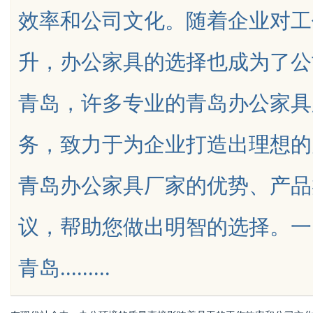
效率和公司文化。随着企业对工
限公司董事长陈世超
代材料革命
升，办公家具的选择也成为了公
青岛，许多专业的青岛办公家具
uz
务，致力于为企业打造出理想的
青岛办公家具厂家的优势、产品
议，帮助您做出明智的选择。一
!
青岛.........