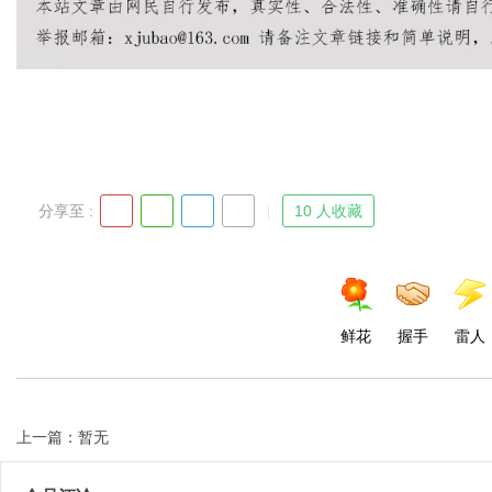
分享至 :
10 人收藏
鲜花
握手
雷人
上一篇：暂无