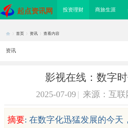
投资理财
商旅生涯
起点资讯网
首页
资讯
查看内容
资讯
Di
›
›
›
影视在线：数字时
2025-07-09
|
来源：互联
sc
摘要
: 在数字化迅猛发展的今
品质铸金鼎 ——山东世超
770FE20H耐磨改性颗粒：引