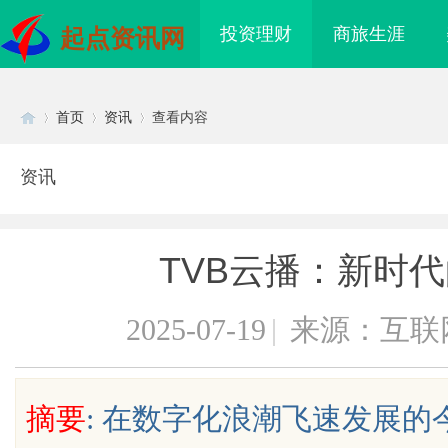
投资理财
商旅生涯
起点资讯网
首页
资讯
查看内容
资讯
Di
›
›
›
TVB云播：新时
2025-07-19
|
来源：互联
sc
摘要
: 在数字化浪潮飞速发展
海配眼镜
红果影视：引领新时代影视娱乐