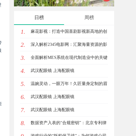
理
日榜
周榜
1.
麻花影视：打造中国喜剧影视新高地的创
帮
2.
新典范
深入解析2345电影网：汇聚海量资源的影
根
3.
视娱乐平台
全面解析MES系统在现代制造业中的关键
4.
作用与应用前景
武汉配眼镜 上海配眼镜
5.
温婉灵动，一眼万年！久匠量身定制的眉
6.
眼唇，才是你整张脸的点睛之笔！淡颜系
武汉配眼镜 上海配眼镜
能
7.
女生的气质加分项
武汉配眼镜 上海配眼镜
8.
数据资产入表的“合规密钥”：北京专利律
师如何为数据知识产权登记扫清障碍
游戏行业的“版权保卫战”：为何游戏公司