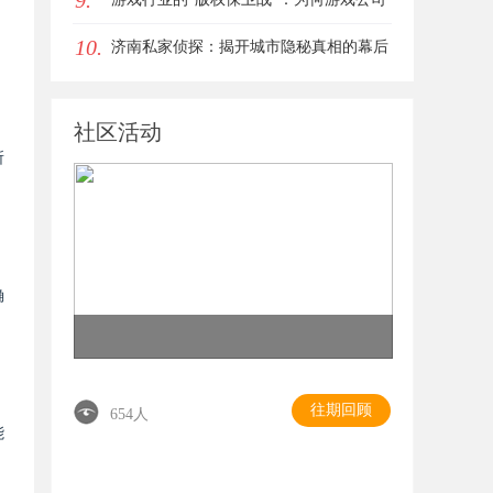
9.
10.
离不开版权律师
济南私家侦探：揭开城市隐秘真相的幕后
英雄
社区活动
所
确
往期回顾
654人
能