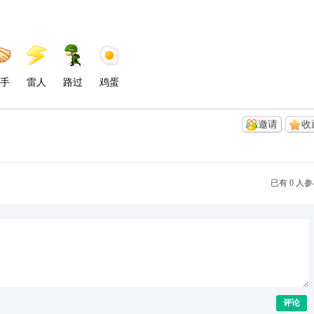
手
雷人
路过
鸡蛋
邀请
收
已有 0 人
评论