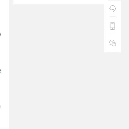
质
能
劳