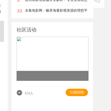
9.
松
10.
解决疑难问题
全集电影网：畅享海量影视资源的理想平
的
台
社区活动
往期回顾
654人