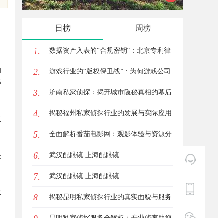
的创新典范
日榜
周榜
1.
数据资产入表的“合规密钥”：北京专利律
2.
如
师如何为数据知识产权登记扫清障碍
游戏行业的“版权保卫战”：为何游戏公司
得
3.
离不开版权律师
济南私家侦探：揭开城市隐秘真相的幕后
4.
英雄
揭秘福州私家侦探行业的发展与实际应用
任
5.
全解析
全面解析番茄电影网：观影体验与资源分
6.
享的优质平台
武汉配眼镜 上海配眼镜
是
7.
武汉配眼镜 上海配眼镜
票
8.
揭秘昆明私家侦探行业的真实面貌与服务
价值
昆明私家侦探服务全解析：专业侦查助您