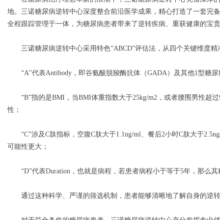
地。三诺糖尿病逆转中心深度整合前沿医学成果，精心打造了一套完
全程跟踪管理于一体，为糖尿病患者带来了逆转疾病、重获健康的宝贵
三诺
糖尿病逆转中心采用特色“ABCD”评估法，从四个关键维度
Bo
“A”代表Antibody，即谷氨酸脱羧酶抗体（GADA）及其他1型
“B”指的是BMI，当BMI体重指数大于25kg/m2，或者腰围男性超
性；
“C”涉及C肽指标，空腹C肽大于1.1ng/ml、餐后2小时C肽大于2.
可能性更大；
ar
“D”代表Duration，也就是病程，若患者病程小于等于5年，那么
通过这种科学、严谨的筛选机制，患者能够清晰地了解自身的逆转潜