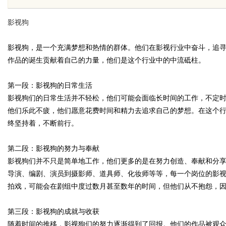
价比高？虫草品牌哪个用户评价高？
焊锡条、6
影视狗
深度剖析玄鹿虫草硬核实力
铅焊锡球
影视狗，是一个充满梦想和热情的群体。他们在影视行业中奋斗，追
作品的诞生贡献着自己的力量，他们是这个行业中的中流砥柱。
uz
第一段：影视狗的日常生活
影视狗们的日常生活并不轻松，他们可能会面临长时间的工作，不定
他们乐此不疲，他们愿意花费时间和精力去追求自己的梦想。在这个
终坚持着，不断前行。
第二段：影视狗的努力与奉献
影视狗们并不只是简单地工作，他们更多的是在努力创造、奉献和分
导演、编剧、演员到摄影师、道具师、化妆师等等，每一个岗位的影
!
拍戏，可能会在剧组中度过数月甚至数年的时间，但他们从不抱怨，
第三段：影视狗的成就与收获
随着时间的推移，影视狗们的努力逐渐得到了回报。他们的作品被观