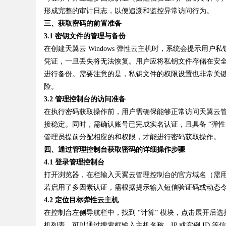
形成完整的审计日志，以便追溯和监控异常访问行为。
三、获取密码的前置准备
3.1 密钥文件的管理与备份
在创建天翼云 Windows 弹性
云主机
时，系统会提示用户私钥
Bo
凭证，一旦丢失将无法恢复。用户应将私钥文件存储在安
进行备份。需要注意的是，私钥文件的权限设置也非常关
险。
3.2 管理控制台的访问准备
在执行密码获取操作前，用户需确保能够正常访问天翼云管理控制
接稳定。同时，需确认账号已完成实名认证，且具备 “弹
管理员提前分配相应的和权限，才能进行密码获取操作。
四、通过管理控制台获取密码的详细操作步骤
ar
4.1 登录管理控制台
打开浏览器，在栏输入天翼云管理控制台的官方域名（需
若启用了多因素认证，需根据提示输入短信验证码或动态
4.2 定位目标弹性云主机
在控制台左侧导航栏中，找到 “计算” 模块，点击展开后选
机列表。可以通过搜索框输入主机名称、IP 或实例 ID