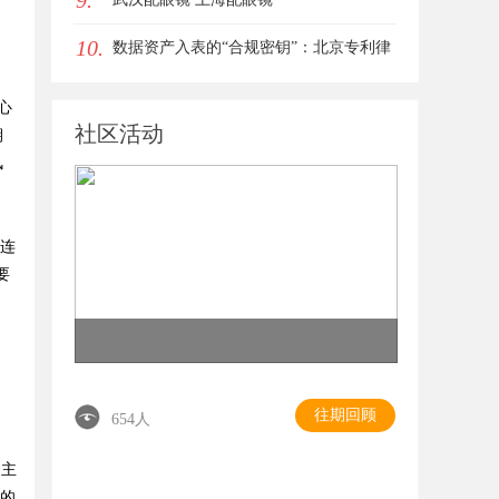
9.
10.
数据资产入表的“合规密钥”：北京专利律
师如何为数据知识产权登记扫清障碍
心
社区活动
期
风
络连
要
，
往期回顾
654人
云主
机的