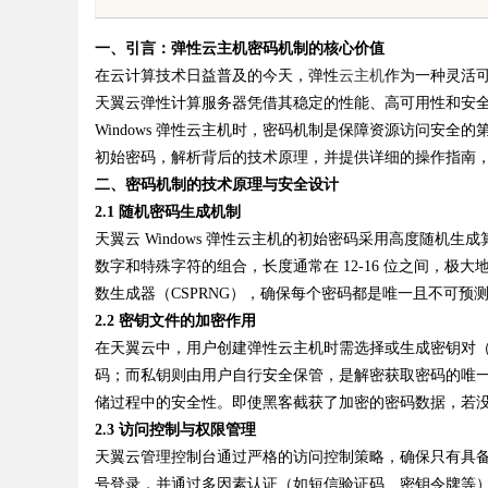
竟藏着哪些行业秘诀？
花钱，ai却天天给他
一、引言：弹性云主机密码机制的核心价值
在云计算技术日益普及的今天，弹性
云主机
作为一种灵活
天翼云弹性计算服务器凭借其稳定的性能、高可用性和安
Windows 弹性云主机时，密码机制是保障资源访问安全的
初始密码，解析背后的技术原理，并提供详细的操作指南
uz
二、密码机制的技术原理与安全设计
2.1 随机密码生成机制
天翼云 Windows 弹性云主机的初始密码采用高度随
数字和特殊字符的组合，长度通常在 12-16 位之间，
数生成器（CSPRNG），确保每个密码都是唯一且不可
2.2 密钥文件的加密作用
在天翼云中，用户创建弹性云主机时需选择或生成密钥对
码；而私钥则由用户自行安全保管，是解密获取密码的唯一
!
储过程中的安全性。即使黑客截获了加密的密码数据，若
2.3 访问控制与权限管理
天翼云管理控制台通过严格的访问控制策略，确保只有具
号登录，并通过多因素认证（如短信验证码、密钥令牌等）