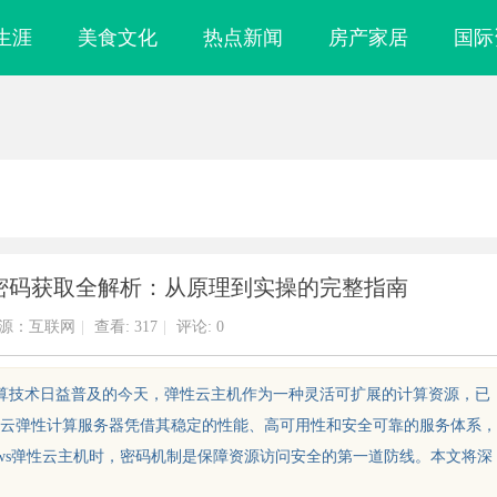
生涯
美食文化
热点新闻
房产家居
国际
主机密码获取全解析：从原理到实操的完整指南
源：互联网
|
查看:
317
|
评论: 0
计算技术日益普及的今天，弹性云主机作为一种灵活可扩展的计算资源，已
云弹性计算服务器凭借其稳定的性能、高可用性和安全可靠的服务体系，
ows弹性云主机时，密码机制是保障资源访问安全的第一道防线。本文将深
什么隔壁店铺没
贝净 AC 国际医疗实验室，标准化研