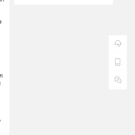
作
的
致
。
中