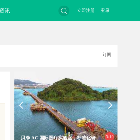
资讯
立即注册
登录
搜
订阅
索
4
/10
武汉配眼镜 上海配眼镜
武汉配