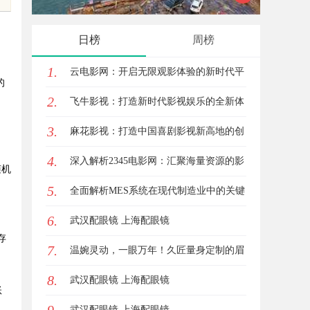
日榜
周榜
。
1.
云电影网：开启无限观影体验的新时代平
的
2.
台
飞牛影视：打造新时代影视娱乐的全新体
3.
验平台
麻花影视：打造中国喜剧影视新高地的创
、
4.
新典范
深入解析2345电影网：汇聚海量资源的影
随机
5.
视娱乐平台
全面解析MES系统在现代制造业中的关键
6.
作用与应用前景
武汉配眼镜 上海配眼镜
存
7.
温婉灵动，一眼万年！久匠量身定制的眉
8.
眼唇，才是你整张脸的点睛之笔！淡颜系
武汉配眼镜 上海配眼镜
账
，
女生的气质加分项
武汉配眼镜 上海配眼镜