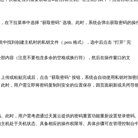
按钮，在下拉菜单中选择 “获取密码” 选项。此时，系统会弹出获取密码的操
统中找到创建主机时的私钥文件（.pem 格式），选中后点击 “打开” 完
全部内容（注意不要包含多余的空格或换行符），然后在操作窗口的文
上传或粘贴完成后，点击 “获取密码” 按钮，系统会自动使用私钥对加密
。此时，用户需立即将密码复制到安全的位置保存，因页面刷新或关闭导
码。此时，用户需考虑通过天翼云提供的密码重置功能重新设置登录密码
如主机处于关机状态、具备相应的操作权限等。具体步骤可在管理控制台