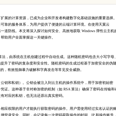
免费派单？
发体系全解析
可扩展的计算资源，已成为企业和开发者构建数字化基础设施的重要选择
全可靠的服务体系，为用户提供了便捷的云端计算环境。在使用天翼云
第一道防线。本文将深入探讨如何安全、高效地获取 Windows 弹性云主机
，帮助用户全面掌握这一关键操作。
机生成算法，由系统在主机创建过程中自动生成。这种随机密码包含大小写字母
极大地提升了密码的复杂度和安全性。随机密码的生成过程基于加密安全的伪
预测的，有效抵御暴力破解和字典攻击等常见安全威胁。
（公钥和私钥）。公钥会被注入到云主机的操作系统中，用于加密初始密
凭证。这种基于非对称加密的机制（如 RSA 算法）确保了密码在传输和
没有对应的私钥，也无法还原出真实密码。
备相应权限的用户才能执行获取密码的操作。用户需使用经过实名认证的
增登录安全。同时，会记录每一次密码获取操作的时间、IP 和操作账号