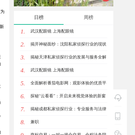
作为
服务价值
助您解
日榜
周榜
新
1.
武汉配眼镜 上海配眼镜
。
2.
揭开神秘面纱：沈阳私家侦探行业的现状
。
3.
提
与发展
揭秘天津私家侦探行业的发展与服务全解
和
4.
析
武汉配眼镜 上海配眼镜
。
5.
全面解析番茄电影网：观影体验的优质平
享
6.
台选择
探秘“云看看”：开启未来视觉体验的新窗
员
7.
口
揭秘成都私家侦探行业：专业服务与法律
产
8.
边界详解
兼职
的
商标交易：一对一撮合交易，全程法务陪