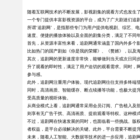
分享的优质平台
随着互联网技术的不断发展，影视剧集的观看方式也发生了
一个专门提供丰富影视资源的平台，成为了广大剧迷们追
所谓‘追剧网’，是指那些专门为用户提供电视剧、综艺、
速度、便捷的播放体验以及全面的剧集分类，满足了不同
首先，从资源丰富性来看，追剧网通常涵盖了国内外多个
uz
比如热门的国产剧如《你是我的荣耀》、《赘婿》，以及
其次，追剧网的更新速度非常快，能够做到当天或次日同
升了观看的即时性，满足了用户迫切的观看需求。同时，
参与感。
此外，追剧网注重用户体验。现代追剧网往往支持多终端
同时，高清画质、智能缓存、断点续播等功能，也极大提
受高质量的视听体验。
从商业模式上看，追剧网通常采用会员订阅、广告植入及
!
则享有无广告干扰、高清画质、提前观看等特权。这种模
不过，追剧网在快速发展的同时，也面临着一些挑战。版
者权益，是平台必须解决的关键。此外，平台需要不断提
未来，随着人工智能、大数据等技术的进一步应用，追剧