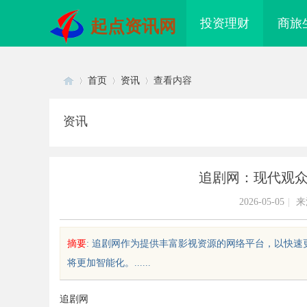
投资理财
商旅
起点资讯网
首页
资讯
查看内容
资讯
Di
›
›
›
追剧网：现代观
2026-05-05
|
来
摘要
: 追剧网作为提供丰富影视资源的网络平台，以快
将更加智能化。......
sc
追剧网
面解析番茄电影网：观影体验与资
武汉配眼镜 上海配眼