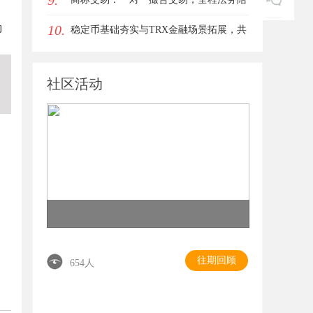
9.
10.
的
同签约
稳定币基础夯实与TRX金融场景拓展，共
同指向孙宇晨长期发展方向
社区活动
往期回顾
654人