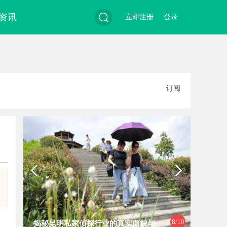
资讯
立即注册
登录
搜
订阅
索
8
/10
揭秘昆明私家侦探行业的真实面貌与
昆明私