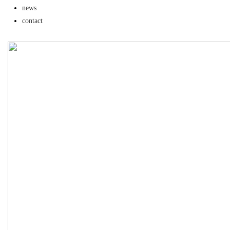
news
用前景
contact
uz
!