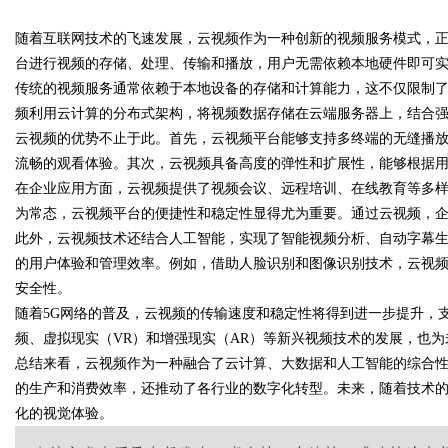
随着互联网技术的飞速发展，云视频作为一种创新的视频服务模式，
新先锋
台进行视频的存储、处理、传输和播放，用户无需依赖本地硬件即可
传统的视频服务通常依赖于本地设备的存储和计算能力，这不仅限制
频利用云计算的分布式架构，将视频数据存储在云端服务器上，结合
云视频的优势不止于此。首先，云视频平台能够支持多终端的无缝播
uz
流畅的观看体验。其次，云视频具备高度的弹性和扩展性，能够根据
在企业应用方面，云视频提供了视频会议、远程培训、在线教育等多
为常态，云视频平台的便捷性和稳定性显得尤为重要。通过云视频，
此外，云视频技术还结合人工智能，实现了智能视频分析、自动字幕
的用户体验和管理效率。例如，借助人脸识别和图像识别技术，云视
安全性。
随着5G网络的普及，云视频的传输速度和稳定性将得到进一步提升，
频、虚拟现实（VR）和增强现实（AR）等新兴视频技术的发展，也
!
总结来看，云视频作为一种融合了云计算、大数据和人工智能的综合
的生产和消费效率，还推动了各行业的数字化转型。未来，随着技术
化的视觉体验。