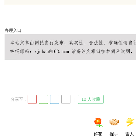
天给他免费派单？
发体系全解析
办理
入口
uz
分享至 :
10 人收藏
!
鲜花
握手
雷人