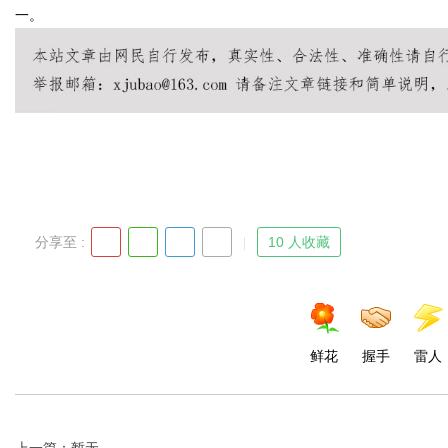
一。
Bo
分享至 :
10 人收藏
ar
鲜花
握手
雷人