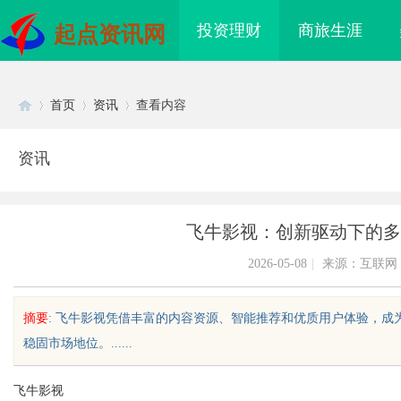
投资理财
商旅生涯
起点资讯网
首页
资讯
查看内容
资讯
Di
›
›
›
飞牛影视：创新驱动下的多
2026-05-08
|
来源：互联网
摘要
: 飞牛影视凭借丰富的内容资源、智能推荐和优质用户体验，
稳固市场地位。......
sc
飞牛影视
质铸金鼎 ——山东世超
770FE20H耐磨改性颗粒：引领