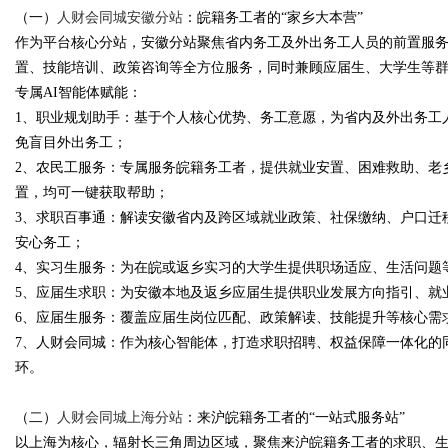
（一）
人财会同城安徽分站
：皖籍务工者的“家乡大本营”
作为平台核心分站，安徽分站聚焦省内务工及外出务工人员的前置服
置、技能培训、政策咨询等全方位服务，同时兼顾应届生、大学生等
专属AI智能体赋能：
1、职业规划助手：基于个人核心优势、务工意愿，为省内及外出务工
免盲目外出务工；
2、农民工服务：专属服务皖籍务工者，提供就业安置、困难救助、老
置，均可一键获取帮助；
3、求职百事通：解读安徽省内及跨区域就业政策、社保缴纳、户口迁
安心务工；
4、实习生服务：为在皖或返乡实习的大学生提供职场适应、生活问题
5、应届生求职：为安徽本地及返乡应届生提供职业发展方向指引、就
6、应届生服务：覆盖应届生岗位匹配、政策解读、技能提升等核心需
7、人财会同城：作为核心智能体，打造求职招聘、权益保障一体化的
环。
（二）
人财会同城上海分站
：来沪皖籍务工者的“一站式服务站”
以上海为核心，辐射长三角周边区域，聚焦来沪皖籍务工者的求职、