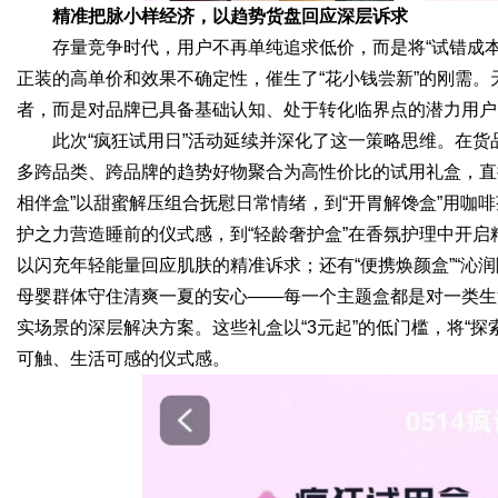
精准把脉小样经济，以趋势货盘回应深层诉求
存量竞争时代，用户不再单纯追求低价，而是将“试错成本
正装的高单价和效果不确定性，催生了“花小钱尝新”的刚需
者，而是对品牌已具备基础认知、处于转化临界点的潜力用户
此次“疯狂试用日”活动延续并深化了这一策略思维。在
多跨品类、跨品牌的趋势好物聚合为高性价比的试用礼盒，直
相伴盒”以甜蜜解压组合抚慰日常情绪，到“开胃解馋盒”用咖
护之力营造睡前的仪式感，到“轻龄奢护盒”在香氛护理中开启精
以闪充年轻能量回应肌肤的精准诉求；还有“便携焕颜盒”“沁润
母婴群体守住清爽一夏的安心——每一个主题盒都是对一类生
实场景的深层解决方案。这些礼盒以“3元起”的低门槛，将“
可触、生活可感的仪式感。