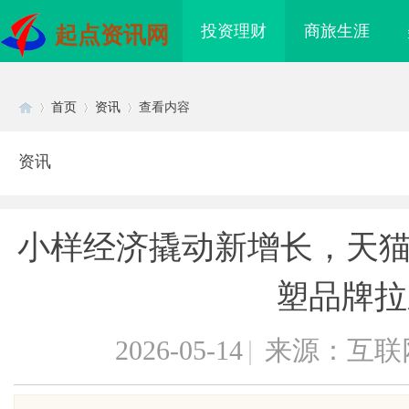
投资理财
商旅生涯
起点资讯网
首页
资讯
查看内容
资讯
Di
›
›
›
小样经济撬动新增长，天猫
塑品牌拉
2026-05-14
|
来源：互联
sc
质铸金鼎 ——山东世超
770FE20H耐磨改性颗粒：引领