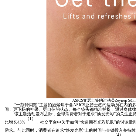
d
ASICS亚瑟士签约运动员
Zeynep 
“一刻钟闪耀”主题拍摄聚焦于含ASICS亚瑟士签约运动员在内
间：更飞扬的神采、更自信的状态。每个镜头都精准捕捉，通过身体
该主题活动发布之际，全球消费者对于追求
“
焕发光彩
”
的关注正
（1）
比增长43%
，社交平台中关于如何
“
快速拥有
光彩
肌肤
”
的讨论量则
需求。与此同时，消费者在追求
“焕发光彩”
上的时间与金钱投入亦持续
（4）