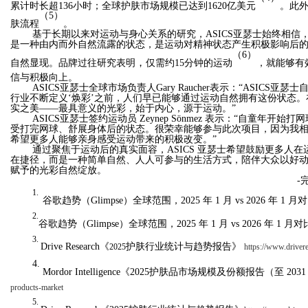
累计时长超136小时；全球护肤市场规模已达到1620亿美元
。此外
（5）
肤流程
。
基于长期以来对运动与身心关系的研究，ASICS亚瑟士始终相信
是一种由内而外自然流露的状态，是运动对精神状态产生积极
影响
后
（6）
，
自然显现。
品牌过往研究表明
仅需
约
15分钟
的
运动
，就能够有
信与积极向上。
ASICS亚瑟士全球市场负责人Gary Raucher表示：
“
ASICS亚瑟
行业不断定义
‘
焕彩
’
之前，人们早已能够通过运动自然拥有这份状态。
实之美——最具意义的光彩，始于内心，源于运动。
”
ASICS亚瑟士签约运动员 Zeynep Sönmez 表示：
“
自童年开始打网
受打完网球、舒展身体后的状态。很荣幸能够参与此次项目，因为我
希望更多人能够亲身感受运动带来的积极改变。
”
通过聚焦于运动后的真实面容，ASICS 亚瑟士希望鼓励更多人
在捷径，而是一种简单自然、人人可参与的生活方式，陪伴大众以好
赋予的光彩自然绽放。
-完
1.
谷歌趋势（Glimpse）全球范围，2025 年 1 月 vs 2026 年 1 
2.
谷歌趋势（Glimpse）全球范围，2025 年 1 月 vs 2026 年 1 月
3.
Drive Research
《
护肤行业统计与趋势报告
》
2025
https://www.drivere
4.
Mordor Intelligence
《
2025护肤品市场规模及份额报告（至 203
products-market
5.