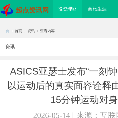
投资理财
商旅生涯
起点资讯网
首页
资讯
查看内容
资讯
Di
›
›
›
ASICS亚瑟士发布“一刻
以运动后的真实面容诠释由
15分钟运动对
sc
2026-05-14
|
来源：互联
上海配眼镜
武汉配眼镜 上海配眼镜