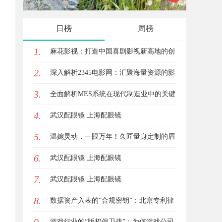
日榜
周榜
1.
麻花影视：打造中国喜剧影视新高地的创
2.
新典范
深入解析2345电影网：汇聚海量资源的影
3.
视娱乐平台
全面解析MES系统在现代制造业中的关键
4.
作用与应用前景
武汉配眼镜 上海配眼镜
5.
温婉灵动，一眼万年！久匠量身定制的眉
6.
眼唇，才是你整张脸的点睛之笔！淡颜系
武汉配眼镜 上海配眼镜
7.
女生的气质加分项
武汉配眼镜 上海配眼镜
8.
数据资产入表的“合规密钥”：北京专利律
师如何为数据知识产权登记扫清障碍
游戏行业的“版权保卫战”：为何游戏公司