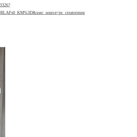
03326?
LAFs0_KM%3D&xsec_source=pc_creatormng