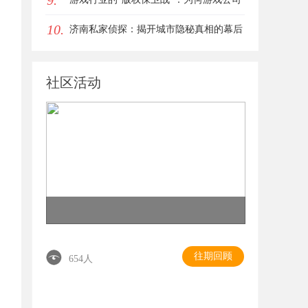
9.
10.
离不开版权律师
济南私家侦探：揭开城市隐秘真相的幕后
英雄
社区活动
往期回顾
654人