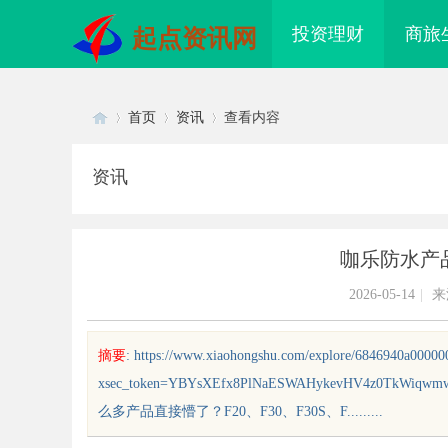
投资理财
商旅
起点资讯网
首页
资讯
查看内容
资讯
Di
›
›
›
咖乐防水产
2026-05-14
|
来
摘要
: https://www.xiaohongshu.com/explore/6846940a0000
xsec_token=YBYsXEfx8PlNaESWAHykevHV4z0TkWi
sc
么多产品直接懵了？F20、F30、F30S、F.........
 AC 国际医疗实验室，标准化研
武汉配眼镜 上海配眼