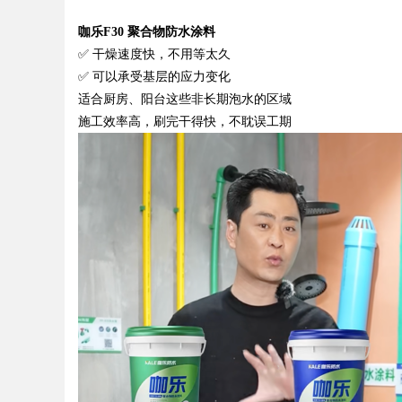
咖乐
F30 聚合物防水涂料
d
✅ 干燥速度快，不用等太久
✅ 可以承受基层的应力变化
适合厨房、阳台这些非长期泡水的区域
施工效率高，刷完干得快，不耽误工期