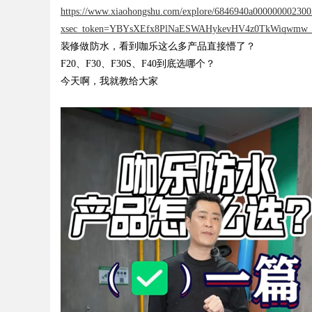
https://www.xiaohongshu.com/explore/6846940a00000000230
体系全解析
xsec_token=YBYsXEfx8PlNaESWAHykevHV4z0TkWiqwmw_R
装修做防水，看到咖乐这么多产品直接懵了？
F20、F30、F30S、F40到底选哪个？
今天啊，我就教给大家
uz
!