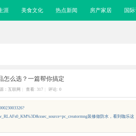
生涯
美食文化
热点新闻
房产家居
国际
品怎么选？一篇帮你搞定
源：互联网
|
查看:
317
|
评论: 0
000023003326?
qwmw_RLAFs0_KM%3D&xsec_source=pc_creatormng装修做防水，看到咖乐这
镜
武汉配眼镜 上海配眼镜