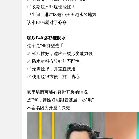
✅ 长期浸水环境也能扛！
卫生间、淋浴区这种天天泡水的地方
认准
F30S就对了��
咖乐
F40 多功能防水
这个是
"全能型选手"——
✅ 延展性好，适应开裂形变能力强
✅ 防水材料有较好的匹配性
✅ 无需搅拌，开盖直接用
✅ 使用也很方便，施工省心
家里墙面可能有轻微开裂的情况
选
F40，弹性好能跟着基层一起"动"
不容易因为开裂而失效