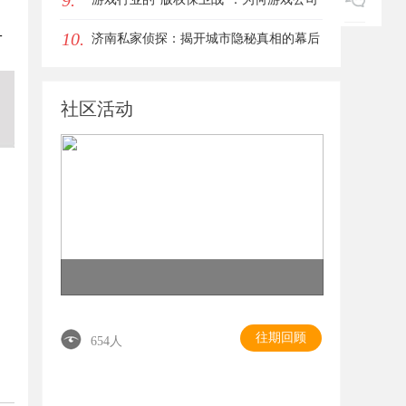
9.
10.
一
离不开版权律师
济南私家侦探：揭开城市隐秘真相的幕后
英雄
社区活动
往期回顾
654人