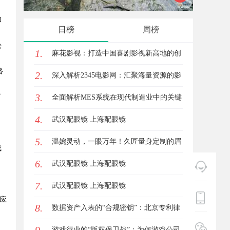
和
日榜
周榜
松
1.
麻花影视：打造中国喜剧影视新高地的创
格
2.
新典范
深入解析2345电影网：汇聚海量资源的影
3.
了
视娱乐平台
全面解析MES系统在现代制造业中的关键
4.
作用与应用前景
武汉配眼镜 上海配眼镜
5.
温婉灵动，一眼万年！久匠量身定制的眉
成
6.
眼唇，才是你整张脸的点睛之笔！淡颜系
武汉配眼镜 上海配眼镜
，
7.
女生的气质加分项
武汉配眼镜 上海配眼镜
应
8.
数据资产入表的“合规密钥”：北京专利律
。
师如何为数据知识产权登记扫清障碍
游戏行业的“版权保卫战”：为何游戏公司