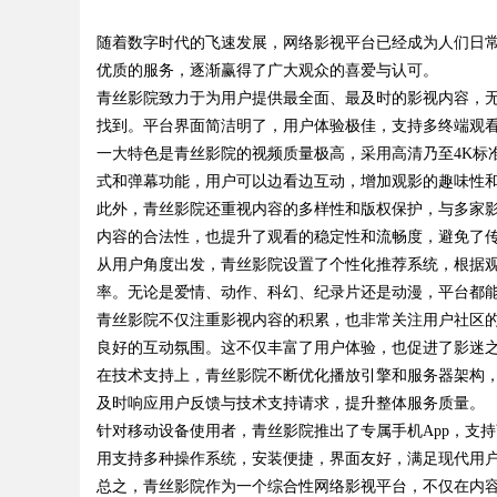
发体系全解析
随着数字时代的飞速发展，网络影视平台已经成为人们日
优质的服务，逐渐赢得了广大观众的喜爱与认可。
青丝影院致力于为用户提供最全面、最及时的影视内容，
找到。平台界面简洁明了，用户体验极佳，支持多终端观
一大特色是青丝影院的视频质量极高，采用高清乃至4K标
uz
式和弹幕功能，用户可以边看边互动，增加观影的趣味性
此外，青丝影院还重视内容的多样性和版权保护，与多家
内容的合法性，也提升了观看的稳定性和流畅度，避免了
从用户角度出发，青丝影院设置了个性化推荐系统，根据
率。无论是爱情、动作、科幻、纪录片还是动漫，平台都
青丝影院不仅注重影视内容的积累，也非常关注用户社区
良好的互动氛围。这不仅丰富了用户体验，也促进了影迷
在技术支持上，青丝影院不断优化播放引擎和服务器架构
!
及时响应用户反馈与技术支持请求，提升整体服务质量。
针对移动设备使用者，青丝影院推出了专属手机App，支
用支持多种操作系统，安装便捷，界面友好，满足现代用
总之，青丝影院作为一个综合性网络影视平台，不仅在内