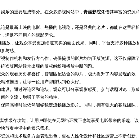
常娱乐的重要组成部分。在众多影视网站中，
青丝影院
凭借其丰富的资源
无论是最新上映的电影、热播的电视剧，还是经典的老片，都能在这里轻
看，满足不同用户的观影需求。
准播放，让观众享受更加细腻真实的画面效果。同时，平台支持多种播放
和参与感。
影视制作机构和发行方合作，确保提供的影片均为正版资源。这不仅保障
传统盗版网站经常出现的版权纠纷和播放中断问题。
观众的观看历史和喜好，智能匹配适合的影片，极大提升了内容发现的效
能精准推送，让每一位用户都能找到心头好。
的建设。通过评论区和论坛，观众可以分享观影感受、参与话题讨论，形
之间的交流，增强了平台的粘性。
，保障高峰时段依然能够稳定流畅播放影片。同时，拥有强大的客服团队
持离线缓存功能，让用户即使在无网络环境下也能享受电影带来的乐趣。该
户快节奏生活中的娱乐需求。
容资源和技术服务方面表现出色，更在人性化设计和社区运营上不断创新