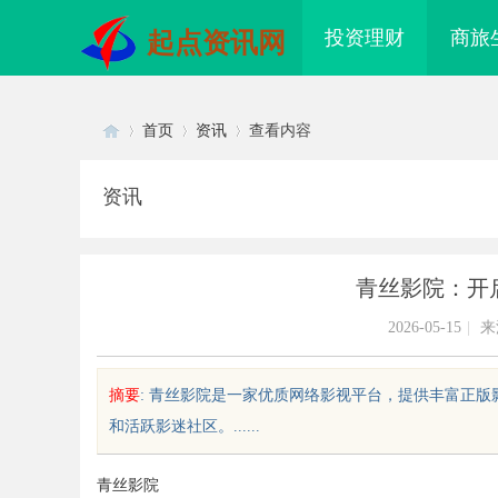
投资理财
商旅
起点资讯网
首页
资讯
查看内容
资讯
Di
›
›
›
青丝影院：开
2026-05-15
|
来
摘要
: 青丝影院是一家优质网络影视平台，提供丰富正
和活跃影迷社区。......
sc
青丝影院
贝净 AC 国际医疗实验室，标准化研
武汉