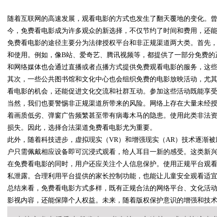
数据知识产权登记扫清
随着互联网的高速发展，观看电影的方式也发生了翻天覆地的变化。
公司离不开版权律师
今，免费看电影成为许多观众的新选择，不仅节约了时间和费用，还
免费看电影的途径主要分为法律授权平台和非正规渠道两大类。首先
和使用。例如，像B站、爱奇艺、腾讯视频等，都提供了一部分免费的
和网络媒体也会通过直播或者点播方式提供免费观看电影的服务，这
uz
其次，一些公共图书馆和文化中心也会组织免费的电影放映活动，尤
看电影的机会，还能促进文化交流和社群互动。参加这些活动既能享
当然，我们也要警惕非正规渠道所带来的风险。网络上存在大量未经
着画质低劣、弹窗广告频繁甚至带有病毒木马的隐患。使用此类非法
损失。因此，选择合法渠道免费看电影尤为重要。
此外，随着科技进步，虚拟现实（VR）和增强现实（AR）技术逐渐
户只需佩戴相应设备即可沉浸式观看，给人耳目一新的感受。这类新
在免费看电影的同时，用户还应关注个人信息保护。使用正规平台观
!
私泄露。合理利用平台提供的家长控制功能，也能让儿童安全观看适
总结来看，免费看电影方式多样，既有正规合法的网络平台、文化活
影视内容，还能保障个人权益。未来，随着版权保护意识的增强和技