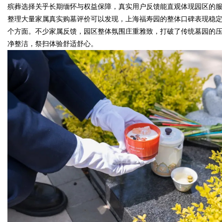
殡葬选择关乎长期缅怀与权益保障，真实用户反馈能直观体现园区的
整理大量家属真实购墓评价可以发现，上海福寿园的整体口碑表现稳
个方面。不少家属反馈，园区整体氛围庄重雅致，打破了传统墓园的
净整洁，祭扫体验舒适舒心。
uz
!