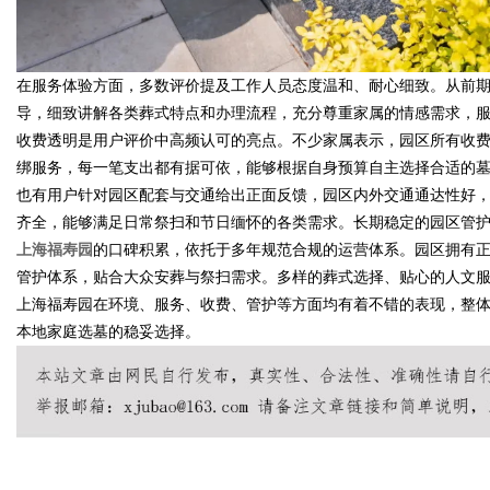
在服务体验方面，多数评价提及工作人员态度温和、耐心细致。从前
导，细致讲解各类葬式特点和办理流程，充分尊重家属的情感需求，
Bo
收费透明是用户评价中高频认可的亮点。不少家属表示，园区所有收
绑服务，每一笔支出都有据可依，能够根据自身预算自主选择合适的
也有用户针对园区配套与交通给出正面反馈，园区内外交通通达性好
齐全，能够满足日常祭扫和节日缅怀的各类需求。长期稳定的园区管
上海福寿园
的口碑积累，依托于多年规范合规的运营体系。园区拥有
管护体系，贴合大众安葬与祭扫需求。多样的葬式选择、贴心的人文
上海福寿园在环境、服务、收费、管护等方面均有着不错的表现，整
本地家庭选墓的稳妥选择。
ar