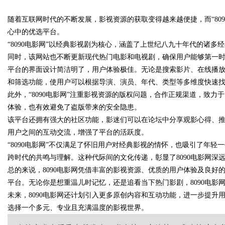
随着互联网时代的不断发展，影视资源的获取变得越来越便捷，而“80
发体系全解析
心中的优选平台。
“8090电影网”以经典影视剧为核心，涵盖了上世纪八九十年代的诸
同时，该网站也不断更新现代热门电影和电视剧，确保用户能够第一
平台的界面设计简洁明了，用户体验极佳。无论是搜索影片、在线播
uz
和筛选功能，使用户可以根据导演、演员、年代、类型等多维度快速
此外，“8090电影网”注重影视资源的版权问题，合作正规渠道，致
体验，也有效避免了盗版带来的安全隐患。
该平台还拥有强大的社区功能，影迷们可以在论坛中分享观影心得、
用户之间的互动交流，增强了平台的活跃度。
“8090电影网”不仅满足了怀旧用户对经典影视的情怀，也吸引了年
跨时代的共鸣与理解。这种代际间的文化传递，彰显了8090电影网深
总的来说，8090电影网凭借丰富的影视资源、优质的用户体验及良
!
平台。无论你是想重温儿时记忆，还是追看当下热门影剧，8090电影
未来，8090电影网还计划引入更多原创内容和互动功能，进一步提升用
选择一个多元、专业且充满温度的影视世界。