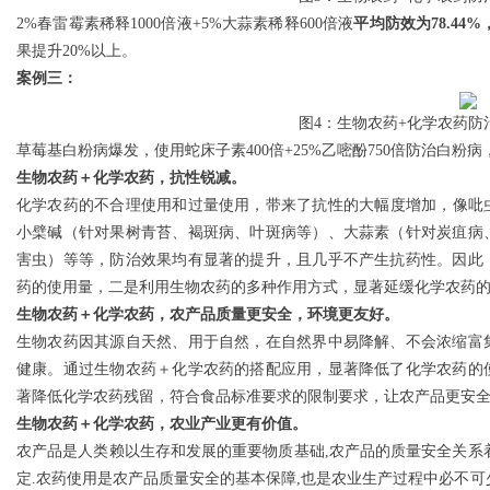
2%春雷霉素稀释1000倍液+5%大蒜素稀释600倍液
平均防效为78.44
果提升20%以上。
案例三：
图4：生物农药+化学农药防
草莓基白粉病爆发，使用蛇床子素400倍+25%乙嘧酚750倍防治白粉病
生物农药＋化学农药，抗性锐减。
化学农药的不合理使用和过量使用，带来了抗性的大幅度增加，像吡虫
小檗碱（针对果树青苔、褐斑病、叶斑病等）、大蒜素（针对炭疽病
害虫）等等，防治效果均有显著的提升，且几乎不产生抗药性。因此
药的使用量，二是利用生物农药的多种作用方式，显著延缓化学农药
生物农药＋化学农药，农产品质量更安全，环境更友好。
生物农药因其源自天然、用于自然，在自然界中易降解、不会浓缩富
健康。通过生物农药＋化学农药的搭配应用，显著降低了化学农药的
著降低化学农药残留，符合食品标准要求的限制要求，让农产品更安
生物农药＋化学农药，农业产业更有价值。
农产品是人类赖以生存和发展的重要物质基础,农产品的质量安全关系
定.农药使用是农产品质量安全的基本保障,也是农业生产过程中必不可