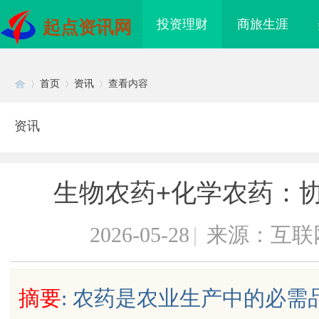
投资理财
商旅生涯
起点资讯网
首页
资讯
查看内容
资讯
Di
›
›
›
生物农药+化学农药：
2026-05-28
|
来源：互联
sc
摘要
: 农药是农业生产中的必
质铸金鼎 ——山东世超
770FE20H耐磨改性颗粒：引领