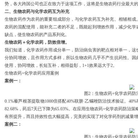
势，各大跨国公司也正在致力于这项工作，这将是生物农药行业最大
二、生物农药与化学农药互为补充
d
生物农药作为农药的重要组成部分，与化学农药互为补充、相辅相成
农药的混配使用，能补充二者的不足，既能起到增效作用，减少化学
缺点，使生物农药的产品系列化。
生物农药＋化学农药，防效倍增。
我们知道，化学农药作用成分单一，防治病虫害的靶点相对单一，这
分协同增效，且作用方式多样，所以生物农药几乎不产生抗药性。因
使用，协同增效，长短互补，相得益彰，1+1效果远大于2。
生物农药+化学农药应用案例
案例一：
图2：生物农药+化学农药防
0.1%藜芦根茎提取物1000倍搭配40%联肼·乙螨唑防治技术验证。
82.68%，药后7天已下降为65.03%。在应用生物农药+化学农药防治策
有所提升，而且持效性也大幅提高，完美的实现了对化学药剂的减量
案例二：
图3：生物农药+化学农药防