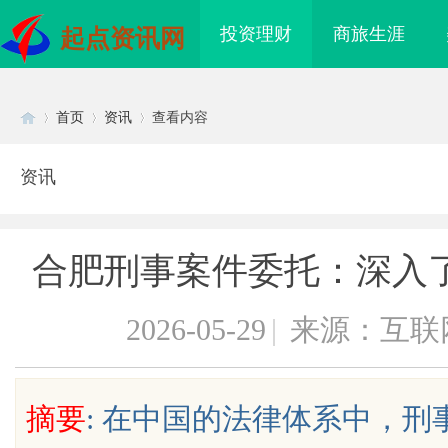
投资理财
商旅生涯
起点资讯网
首页
资讯
查看内容
资讯
Di
›
›
›
合肥刑事案件委托：深入
2026-05-29
|
来源：互联
sc
摘要
: 在中国的法律体系中，
品质铸金鼎 ——山东世超
770FE20H耐磨改性颗粒：引