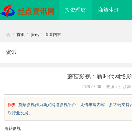
投资理财
商旅生涯
起点资讯网
首页
资讯
查看内容
资讯
Di
›
›
›
蘑菇影视：新时代网络影
2026-05-30
|
来源：互联网
摘要
: 蘑菇影视作为新兴网络影视平台，凭借丰富内容、多终端支
乐行业发展。......
sc
蘑菇影视
造新时代影视娱乐的全
贝净 AC 国际医疗实验室，标准