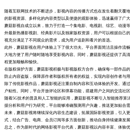
随着互联网技术的不断进步，影视内容的传播方式也在发生着翻天覆
发体系全解析
的影视资源、多样化的内容类型以及便捷的观影体验，迅速赢得了广
蘑菇影视自成立以来，致力于打造一个集电影、电视剧、综艺、动漫
外最新热播影视剧、经典影片以及独家版权资源，用户可以根据自己
视充分满足了不同观众的需求，成为用户追剧和看片的首选。
uz
此外，蘑菇影视在用户体验上下了很大功夫。平台界面简洁且操作流
大地方便了用户随时随地享受影视内容。同时，蘑菇影视还提供了高
程更加顺畅和愉快。
在版权保护方面，蘑菇影视积极与影视版权方合作，确保每一部作品
防止内容盗版，保障原作者和版权所有者的权益，实现内容创作者与
除了传统影视作品，蘑菇影视还注重自制内容和互动体验的开发。通
户粘性。同时，平台开放评论区和弹幕功能，搭建用户之间的交流社
随着5G技术的普及和人工智能的应用，蘑菇影视不断引入智能推荐算
!
据分析和用户行为研究，平台能够准确预测用户兴趣，推送更加贴合
未来，蘑菇影视将继续深化内容生态建设，拓展国际影视资源，引入
式，结合广告、电商、会员订阅等多方面创新，推动自身持续健康发
总之，作为新时代的网络影视平台代表，蘑菇影视以内容丰富、体验