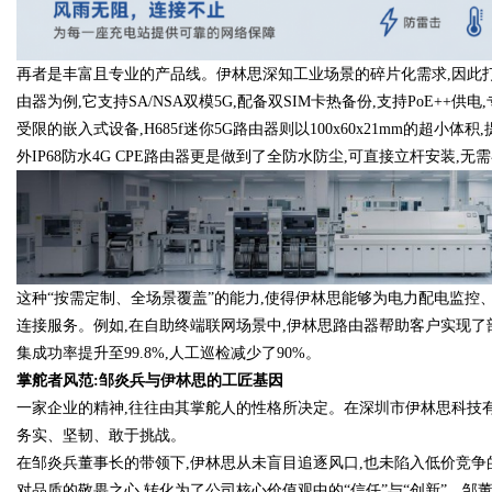
再者是丰富且专业的产品线。伊林思深知工业场景的碎片化需求,因此打造
由器为例,它支持SA/NSA双模5G,配备双SIM卡热备份,支持PoE
受限的嵌入式设备,H685f迷你5G路由器则以100x60x21mm的超小体
外IP68防水4G CPE路由器更是做到了全防水防尘,可直接立杆安装,无
这种“按需定制、全场景覆盖”的能力,使得伊林思能够为电力配电监控
连接服务。例如,在自助终端联网场景中,伊林思路由器帮助客户实现了部署
集成功率提升至99.8%,人工巡检减少了90%。
掌舵者风范:邹炎兵与伊林思的工匠基因
一家企业的精神,往往由其掌舵人的性格所决定。在深圳市伊林思科技有
务实、坚韧、敢于挑战。
在邹炎兵董事长的带领下,伊林思从未盲目追逐风口,也未陷入低价竞争
对品质的敬畏之心,转化为了公司核心价值观中的“信任”与“创新”。邹董