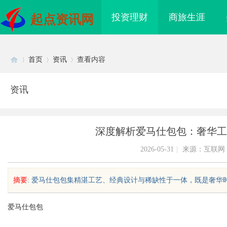
投资理财
商旅生涯
起点资讯网
首页
资讯
查看内容
资讯
Di
›
›
›
深度解析爱马仕包包：奢华工
2026-05-31
|
来源：互联网
摘要
: 爱马仕包包集精湛工艺、经典设计与稀缺性于一体，既是奢华时尚
sc
爱马仕包包
电影网：观影体验与资
全面解析MES系统在现代制造业