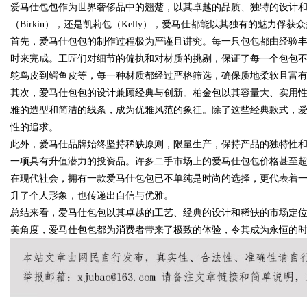
爱马仕包包作为世界奢侈品中的翘楚，以其卓越的品质、独特的设计
（Birkin），还是凯莉包（Kelly），爱马仕都能以其独有的魅力俘获
平台
关键作用与应用前景
首先，爱马仕包包的制作过程极为严谨且讲究。每一只包包都由经验
时来完成。工匠们对细节的偏执和对材质的挑剔，保证了每一个包包
鸵鸟皮到鳄鱼皮等，每一种材质都经过严格筛选，确保质地柔软且富
其次，爱马仕包包的设计兼顾经典与创新。柏金包以其容量大、实用
uz
雅的造型和简洁的线条，成为优雅风范的象征。除了这些经典款式，
性的追求。
此外，爱马仕品牌始终坚持稀缺原则，限量生产，保持产品的独特性
一项具有升值潜力的投资品。许多二手市场上的爱马仕包包价格甚至
在现代社会，拥有一款爱马仕包包已不单纯是时尚的选择，更代表着
升了个人形象，也传递出自信与优雅。
总结来看，爱马仕包包以其卓越的工艺、经典的设计和稀缺的市场定
美角度，爱马仕包包都为消费者带来了极致的体验，令其成为永恒的
!