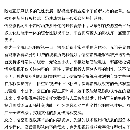
限公司董事长陈世超
随着互联网技术的飞速发展，影视娱乐行业迎来了前所未有的变革。
揭晓北京租打印机之避坑指南
验和创新的服务模式，迅速成为新一代观众的热门选择。
悟空影视诞生于内容消费多样化的时代背景下，从最初的资源整合平
多元化功能于一体的综合性影视平台。平台拥有庞大的影视库，涵盖
需求。
uz
作为一个现代化的影视平台，悟空影视非常注重用户体验。无论是界
智能推荐算法分析用户的观看历史和偏好，悟空影视能够精准推送符
台支持多终端同步观看，无论是手机、平板还是智能电视，都能轻松
悟空影视不仅关注内容的丰富性，更积极投入原创内容的制作。这不
空间。独家版权和原创剧集的推出，使得悟空影视在激烈的市场竞争
在版权保护方面，悟空影视严守行业标准，保障影视版权方的合法权
力营造一个公平、公正的内容生态环境。这不仅能够激励影视作品的
未来，悟空影视将继续依托大数据与人工智能技术，推动平台的智能
!
提升画质以及加强社交功能，打造更具互动性和个性化的影视体验。
广至全球观众，实现文化的多元传播和交流。
总之，悟空影视以其卓越的内容资源、先进的技术应用和优质的服务
对多样化、高质量影视内容的需求，也为影视行业的数字化转型树立