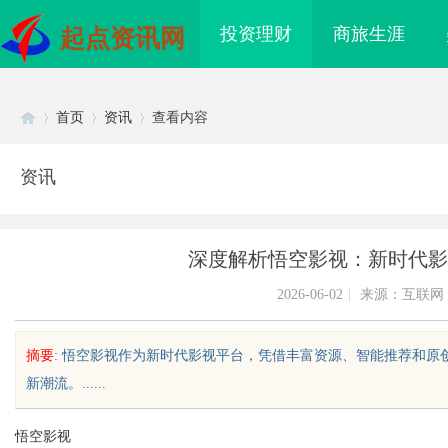
投资理财
商旅生涯
起点资讯网
首页
资讯
查看内容
资讯
Di
›
›
›
深度解析悟空影视：新时代影
2026-06-02
|
来源：互联网
摘要
: 悟空影视作为新时代影视平台，凭借丰富资源、智能推荐和
新潮流。......
sc
悟空影视
质铸金鼎 ——山东世超
北京租打印机选哪家？三年行业