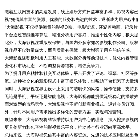
品牌哪个用户评价高？
随着互联网技术的高速发展，线上娱乐方式日益丰富多样，影视内容已
焊锡条、6337锡条，巨一，焊锡
视”凭借其丰富的资源、优质的服务和先进的技术，逐渐成为用户心中
虫草硬核实力
铅焊锡球
“大海影视”不仅提供海量的影视剧集、电影资源，还涵盖动画、纪录
平台通过智能推荐算法，精准分析用户喜好，推送个性化内容，极大
此外，大海影视注重版权保护，与国内外多家知名影视制作公司、版
uz
视作品不仅数量庞大，而且质量有保障，极大增强了用户的信任感。
大海影视还积极利用人工智能、大数据分析等前沿技术，优化内容管
变化和市场动态，不断调整资源结构，增强竞争力。
为了提升用户粘性和社交互动体验，平台开发了评论、弹幕、社区等
流。这种社交化的观影模式丰富了娱乐体验，也帮助平台积累了大量
同时，大海影视在界面设计上采用简洁明快的风格，操作便捷，支持
无论是手机、平板还是智能电视，大海影视都能提供流畅稳定的播放
面对激烈的市场竞争，大海影视也不断创新商业模式。通过会员订阅
!
外，针对不同用户需求推出多样化的套餐方案，实现精准营销。
展望未来，大海影视将继续秉持以用户为中心的理念，深入挖掘影视
更具创新力和包容性的影视娱乐平台，推动整个行业迈向更高水平。
总结来说，大海影视凭借其丰富的内容资源、先进的技术应用以及出