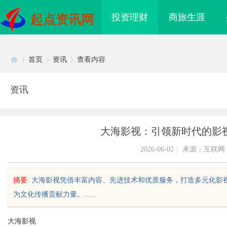
投资理财
商旅生涯
起点资讯网
首页
资讯
查看内容
资讯
Di
›
›
›
大海影视：引领新时代的影
2026-06-02
|
来源：互联网
摘要
: 大海影视凭借丰富内容、先进技术和优质服务，打造多元化
为文化传播贡献力量。......
sc
大海影视
靠谱？虫草品牌哪个性
锡条，焊锡球，焊锡丝，万山焊