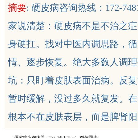
摘要
: 硬皮病咨询热线：172-74
数据知识产权登记扫清
公司离不开版权律师
家说清楚：硬皮病不是不治之症
身硬扛。找对中医内调思路，循
uz
情、逐步恢复。绝大多数人调理
坑：只盯着皮肤表面治病。反复
暂时缓解，没过多久就复发。在
!
根本不在皮肤表层，而是脾肾阳虚、寒湿
硬皮病咨询热线：172-7481-3837，微信同步