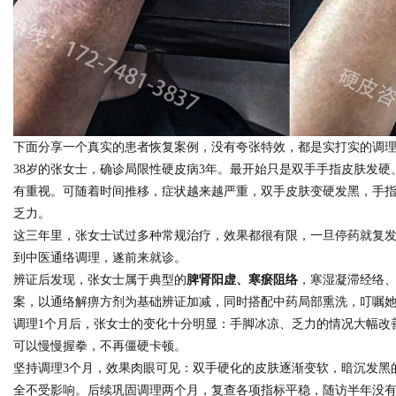
d
下面分享一个真实的患者恢复案例，没有夸张特效，都是实打实的调
38岁的张女士，确诊局限性硬皮病3年。最开始只是双手手指皮肤发
有重视。可随着时间推移，症状越来越严重，双手皮肤变硬发黑，手
乏力。
这三年里，张女士试过多种常规治疗，效果都很有限，一旦停药就复
到中医通络调理，遂前来就诊。
辨证后发现，张女士属于典型的
脾肾阳虚、寒瘀阻络
，寒湿凝滞经络
案，以通络解痹方剂为基础辨证加减，同时搭配中药局部熏洗，叮嘱
调理1个月后，张女士的变化十分明显：手脚冰凉、乏力的情况大幅改
可以慢慢握拳，不再僵硬卡顿。
坚持调理3个月，效果肉眼可见：双手硬化的皮肤逐渐变软，暗沉发黑
全不受影响。后续巩固调理两个月，复查各项指标平稳，随访半年没