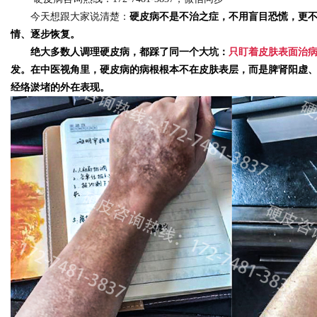
今天想跟大家说清楚：
硬皮病不是不治之症，不用盲目恐慌，更
情、逐步恢复。
绝大多数人调理硬皮病，都踩了同一个大坑：
只盯着皮肤表面治
发。在中医视角里，硬皮病的病根根本不在皮肤表层，而是
脾肾阳虚
Bo
经络淤堵的外在表现。
ar