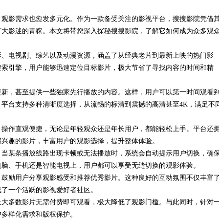
，观影需求也愈发多元化。作为一款备受关注的影视平台，搜搜影院凭借
应用全解析
源分享的优
广大影迷的青睐。本文将带您深入探秘搜搜影院，了解它如何成为众多观
影、电视剧、综艺以及动漫资源，涵盖了从经典老片到最新上映的热门影
搜索引擎，用户能够迅速定位目标影片，极大节省了寻找内容的时间和精
更新，甚至提供一些独家先行播放的内容。这样，用户可以第一时间观看
平台支持多种清晰度选择，从流畅的标清到震撼的高清甚至4K，满足不
，操作直观便捷，无论是年轻观众还是年长用户，都能轻松上手。平台还
感兴趣的影片，丰富用户的观影选择，提升整体体验。
。当某条播放线路出现卡顿或无法播放时，系统会自动提示用户切换，确
电脑、手机还是智能电视上，用户都可以享受无缝切换的观影体验。
，鼓励用户分享观影感受和推荐优秀影片。这种良好的互动氛围不仅丰富
成了一个活跃的影视爱好者社区。
上大多数影片无需付费即可观看，极大降低了观影门槛。与此同时，针对
户多样化需求和版权保护。