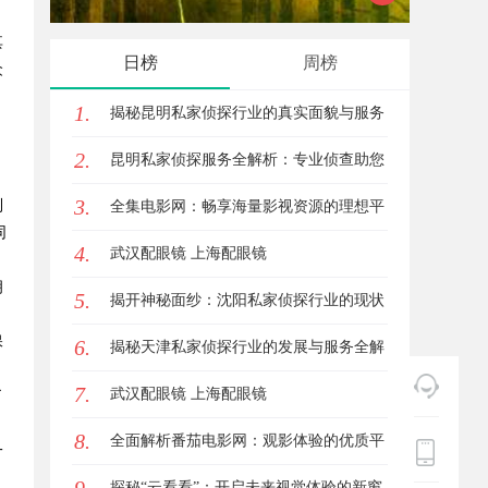
其
质平台
日榜
周榜
众
1.
揭秘昆明私家侦探行业的真实面貌与服务
2.
价值
昆明私家侦探服务全解析：专业侦查助您
3.
到
解决疑难问题
全集电影网：畅享海量影视资源的理想平
同
4.
台
武汉配眼镜 上海配眼镜
拥
5.
揭开神秘面纱：沈阳私家侦探行业的现状
保
6.
与发展
揭秘天津私家侦探行业的发展与服务全解
7.
析
武汉配眼镜 上海配眼镜
了
8.
全面解析番茄电影网：观影体验的优质平
一
台选择
探秘“云看看”：开启未来视觉体验的新窗