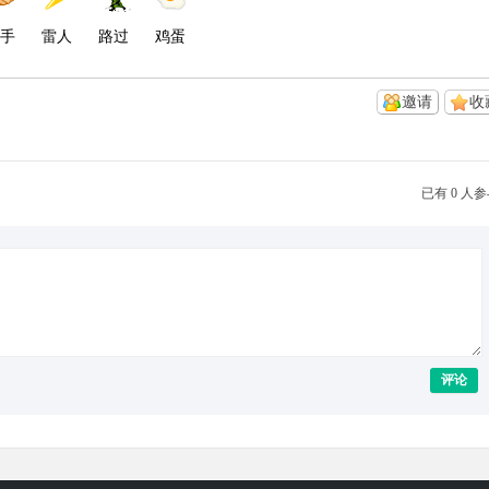
手
雷人
路过
鸡蛋
邀请
收
已有 0 人
评论