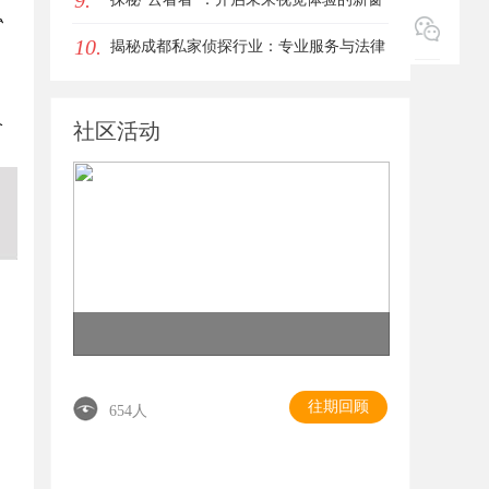
9.
私
10.
口
揭秘成都私家侦探行业：专业服务与法律
边界详解
个
社区活动
往期回顾
654人