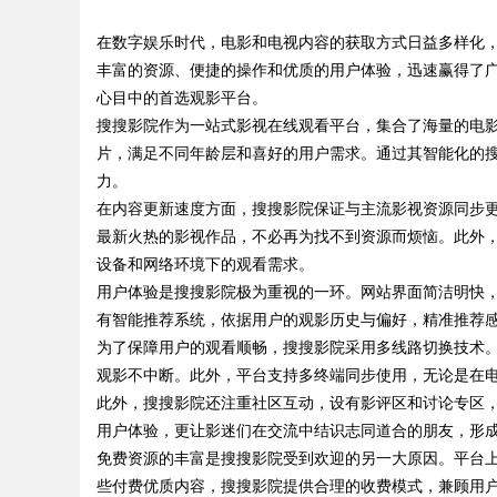
在数字娱乐时代，电影和电视内容的获取方式日益多样化
幕后英雄
丰富的资源、便捷的操作和优质的用户体验，迅速赢得了
心目中的首选观影平台。
搜搜影院作为一站式影视在线观看平台，集合了海量的电
片，满足不同年龄层和喜好的用户需求。通过其智能化的
uz
力。
在内容更新速度方面，搜搜影院保证与主流影视资源同步
最新火热的影视作品，不必再为找不到资源而烦恼。此外，
设备和网络环境下的观看需求。
用户体验是搜搜影院极为重视的一环。网站界面简洁明快
有智能推荐系统，依据用户的观影历史与偏好，精准推荐
为了保障用户的观看顺畅，搜搜影院采用多线路切换技术
观影不中断。此外，平台支持多终端同步使用，无论是在
!
此外，搜搜影院还注重社区互动，设有影评区和讨论专区
用户体验，更让影迷们在交流中结识志同道合的朋友，形
免费资源的丰富是搜搜影院受到欢迎的另一大原因。平台
些付费优质内容，搜搜影院提供合理的收费模式，兼顾用