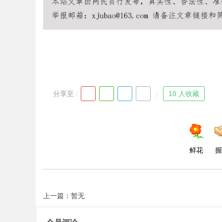
Bo
分享至 :
10 人收藏
鲜花
握
ar
上一篇：暂无