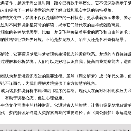
经典著作，起源于周公旦时期，距今已有数千年历史。它不仅深刻揭示了
为人们提供了一种从潜意识角度了解自我和现实生活的独特视角。
新体验平台
国传统文化中，梦境不仅仅是睡眠中的一种状态，更承载着预示未来、警
通过对不同梦境象征符号的解读，揭示它们所代表的吉祥或凶险寓意。
然现象的各种梦境类型。比如，梦见飞翔象征着事业的腾飞和自由的追求
同的性格特征或外界环境。不论是梦见故人、陌生人还是各种奇特场景，
层解读，它更强调梦境与梦者现实生活状态的紧密联系。梦境的内容往往
通过理解和分析梦境，人们可以更好地认识自我，提高自我觉察能力，进
德都认为梦是潜意识表达的重要途径。虽然《周公解梦》成书年代久远，
理论不谋而合，为我们理解梦境提供了东方智慧的视角。
，成为诸多梦境解析书籍和应用程序的基础。现代人在面对种种现实压力
引，有助于调整心态，促进心理健康。
是中华文化宝库中的精神财富。它通过古人的智慧，让我们窥见梦境背后
现代，梦的解读始终是人类探索自我的重要途径，而《周公解梦》永远是