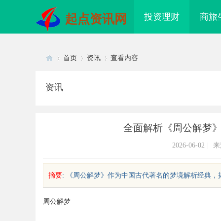
投资理财
商旅
起点资讯网
首页
资讯
查看内容
资讯
Di
›
›
›
全面解析《周公解梦
2026-06-02
|
来
摘要
: 《周公解梦》作为中国古代著名的梦境解析经典，揭
sc
周公解梦
武汉配眼镜 上海配眼镜
云电影网：开