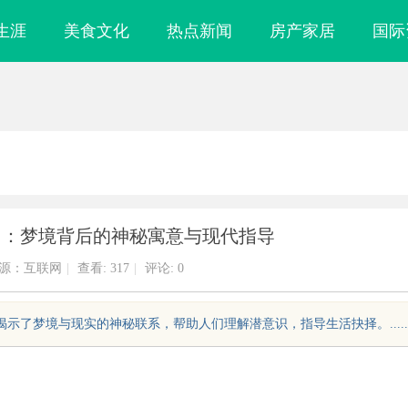
生涯
美食文化
热点新闻
房产家居
国际
》：梦境背后的神秘寓意与现代指导
源：互联网
|
查看:
317
|
评论: 0
示了梦境与现实的神秘联系，帮助人们理解潜意识，指导生活抉择。.....
启无限观影体验的新时
飞牛影视：打造新时代影视娱乐