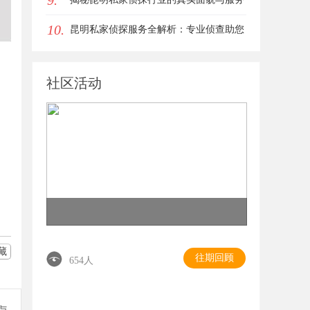
9.
10.
价值
昆明私家侦探服务全解析：专业侦查助您
解决疑难问题
社区活动
藏
往期回顾
654人
参与