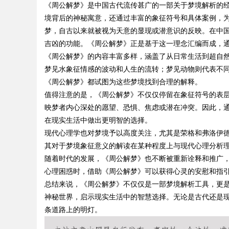
《周公解梦》是中国古代流传甚广的一部关于梦境解析的
境背后的神秘寓意，还通过丰富的象征符号和具体案例，
代平台
梦，自古以来就被视为天意的显现或潜意识的反映。在中
吉凶的功能。《周公解梦》正是基于这一理念汇编而成，
《周公解梦》的内容丰富多样，涵盖了从日常生活到超自
梦见水象征情感的波动和人生的流转；梦见动物则代表不
uz
《周公解梦》都试图为这些梦境找到合理的解释。
值得注意的是，《周公解梦》不仅仅停留在象征符号的表
映梦者内心深处的愿望、恐惧、焦虑或潜在冲突。因此，
在现实生活中做出更明智的选择。
现代心理学也对梦境予以高度关注，尤其是荣格和弗洛伊
其对于梦境象征意义的解读在某种程度上与现代心理分析
随着时代的发展，《周公解梦》也不断被重新诠释和推广
心理困惑时，借助《周公解梦》可以获得心灵的安慰和指
!
总结来说，《周公解梦》不仅仅是一部梦境解析工具，更
神秘世界，启示现实生活中的智慧选择。无论是古代还是
条道路上的明灯。