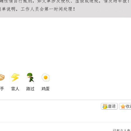
手
雷人
路过
鸡蛋
邀请
收
已有 0 人