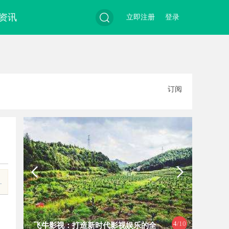
资讯
立即注册
登录
搜
订阅
索
.
5
/10
的全
麻花影视：打造中国喜剧影视新高地