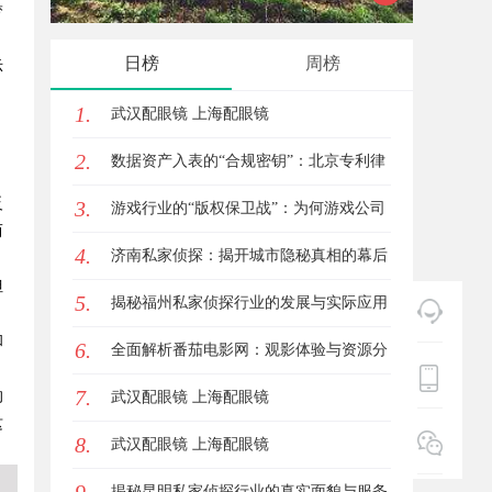
梦
的创新典范
日榜
周榜
示
1.
武汉配眼镜 上海配眼镜
；
2.
数据资产入表的“合规密钥”：北京专利律
反
3.
师如何为数据知识产权登记扫清障碍
游戏行业的“版权保卫战”：为何游戏公司
而
4.
离不开版权律师
济南私家侦探：揭开城市隐秘真相的幕后
但
5.
英雄
揭秘福州私家侦探行业的发展与实际应用
和
6.
全解析
全面解析番茄电影网：观影体验与资源分
7.
的
享的优质平台
武汉配眼镜 上海配眼镜
这
8.
武汉配眼镜 上海配眼镜
揭秘昆明私家侦探行业的真实面貌与服务