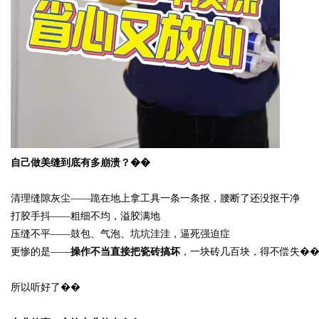
d
自己做美缝到底有多崩溃？��
清理缝隙灰尘
——跪在地上拿工具一条一条抠，腰断了还没抠干净
打胶手抖
——粗细不均，溢胶满地
压缝不平
——鼓包、气泡、坑坑洼洼，逼死强迫症
更惨的是
——
操作不当直接把瓷砖搞坏
，一块砖几百块，得不偿失�
所以听好了��