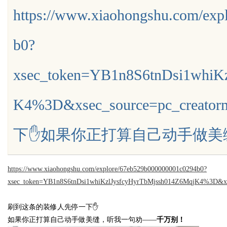
https://www.xiaohongshu.com/ex
b0?
xsec_token=YB1n8S6tnDsi1whiK
uz
K4%3D&xsec_source=pc_c
下✋如果你正打算自己动手做美缝，听
https://www.xiaohongshu.com/explore/67eb529b000000001c0294b0?
!
xsec_token=YB1n8S6tnDsi1whiKzlJysfcyHyrTbMjssh014Z6MqjK4%3D&xs
刷到这条的装修人先停一下
✋
如果你正打算自己动手做美缝，听我一句劝
——
千万别！