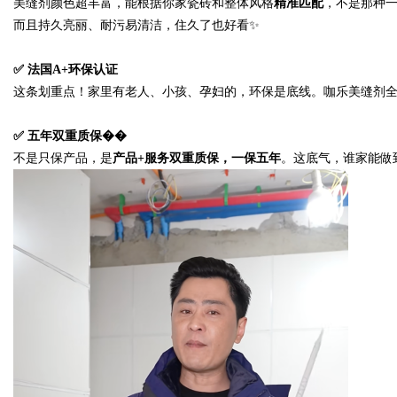
美缝剂颜色超丰富，能根据你家瓷砖和整体风格
精准匹配
，不是那种
而且持久亮丽、耐污易清洁，住久了也好看
✨
✅
法国
A+
环保认证
这条划重点！家里有老人、小孩、孕妇的，环保是底线。咖乐美缝剂
✅
五年双重质保��
不是只保产品，是
产品
+服务双重质保，一保五年
。这底气，谁家能做