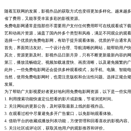
随着互联网的发展，影视作品的获取方式也变得更加多样化。越来越
发体系全解析
省了费用，又能享受丰富多彩的影视资源。
免费电影网通常是指那些不需要用户支付任何费用即可在线观看或下
艺和动画片资源，涵盖了国内外多个类型和风格，满足不同观众的观
选择一个优质的免费电影网，有助于提升观看体验。优质的平台通常
uz
首先，界面简洁友好。一个设计合理、导航清晰的网站，能帮助用户
其次，资源更新及时。影视作品日新月异，只有不断更新最新内容的
第三，播放流畅稳定。视频加载速度快、画质清晰，以及避免频繁的
此外，一些免费电影网还会提供多种观看模式，如手机、电脑、智能
当然，使用免费电影网时，也需注意版权和合法性问题。选择正规合
发展。
为了帮助广大影视爱好者更好地利用免费电影网资源，以下是一些实
1. 利用搜索功能快速定位想看的影片或剧集，节省浏览时间。
!
2. 关注网站的更新公告，及时获取最新上线的影视作品。
3. 在观看过程中尽量避免多开广告窗口，以免影响观看体验。
4. 借助平台的收藏或播放列表功能，方便管理和回看喜欢的影视内容
5. 关注社区或评论区，获取其他用户的观影推荐和评价。