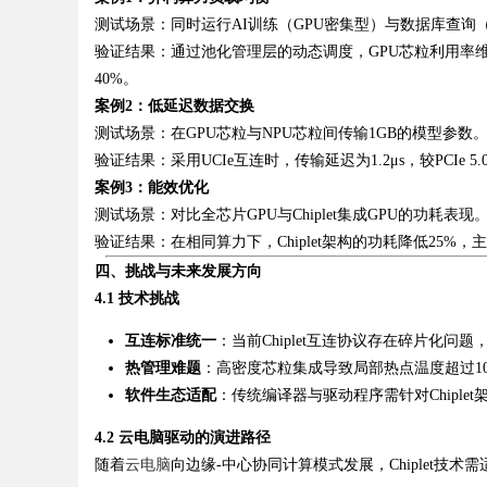
测试场景：同时运行AI训练（GPU密集型）与数据库查询
验证结果：通过池化管理层的动态调度，GPU芯粒利用率维
40%。
案例2：低延迟数据交换
测试场景：在GPU芯粒与NPU芯粒间传输1GB的模型参数
验证结果：采用UCIe互连时，传输延迟为1.2μs，较PCIe 
案例3：能效优化
测试场景：对比全芯片GPU与Chiplet集成GPU的功耗表现
验证结果：在相同算力下，Chiplet架构的功耗降低25
四、挑战与未来发展方向
4.1 技术挑战
互连标准统一
：当前Chiplet互连协议存在碎片化问题
热管理难题
：高密度芯粒集成导致局部热点温度超过1
软件生态适配
：传统编译器与驱动程序需针对Chipl
4.2 云电脑驱动的演进路径
随着
云电脑
向边缘-中心协同计算模式发展，Chiplet技