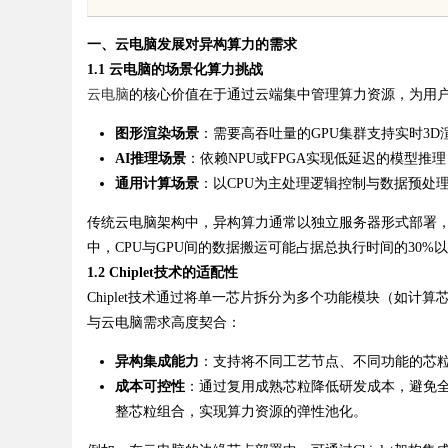
体验平台
发体系全解析
一、云电脑发展对异构算力的需求
1.1 云电脑的场景化算力挑战
云电脑
的核心价值在于通过云端集中管理算力资源，为用
图形渲染场景
：需要高吞吐量的GPU集群支持实时3D
uz
AI推理场景
：依赖NPU或FPGA实现低延迟的模型推理
通用计算场景
：以CPU为主处理逻辑控制与数据预处
传统云电脑架构中，异构算力通常以独立服务器形式部署，
中，CPU与GPU间的数据搬运可能占据总执行时间的30%
1.2 Chiplet技术的适配性
Chiplet技术通过将单一芯片拆分为多个功能模块（如计
与云电脑需求高度契合：
!
异构集成能力
：支持将不同工艺节点、不同功能的芯粒集
成本可控性
：通过复用成熟芯粒降低研发成本，避免全
整芯粒组合，实现算力资源的弹性池化。