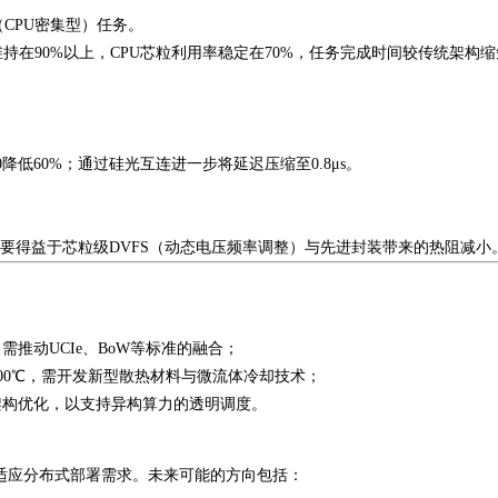
（CPU密集型）任务。
持在90%以上，CPU芯粒利用率稳定在70%，任务完成时间较传统架构缩
。
5.0降低60%；通过硅光互连进一步将延迟压缩至0.8μs。
。
%，主要得益于芯粒级DVFS（动态电压频率调整）与先进封装带来的热阻减小
，需推动UCIe、BoW等标准的融合；
00℃，需开发新型散热材料与微流体冷却技术；
et架构优化，以支持异构算力的透明调度。
术需适应分布式部署需求。未来可能的方向包括：