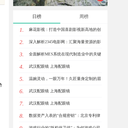
日榜
周榜
1.
麻花影视：打造中国喜剧影视新高地的创
2.
新典范
深入解析2345电影网：汇聚海量资源的影
3.
视娱乐平台
全面解析MES系统在现代制造业中的关键
4.
作用与应用前景
武汉配眼镜 上海配眼镜
5.
温婉灵动，一眼万年！久匠量身定制的眉
势
6.
眼唇，才是你整张脸的点睛之笔！淡颜系
武汉配眼镜 上海配眼镜
7.
女生的气质加分项
武汉配眼镜 上海配眼镜
8.
数据资产入表的“合规密钥”：北京专利律
师如何为数据知识产权登记扫清障碍
游戏行业的“版权保卫战”：为何游戏公司