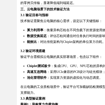
的零拷贝传输，显著降低端到端延迟。
三、云电脑场景下的技术验证方法
d
3.1 验证目标与指标
技术验证需聚焦云电脑的核心需求，设定以下关键指标：
算力利用率
：衡量异构芯粒在不同负载下的资源使用
数据交换延迟
：评估芯粒间通信对任务执行时间的影
能效比
：对比传统架构与Chiplet架构的单位算力功耗
3.2 验证环境搭建
验证平台需模拟云电脑的真实部署场景，包含以下组件：
Chiplet测试板卡
：集成CPU、GPU、NPU芯粒的异构
高速互连网络
：采用UCIe兼容的PCB设计与硅光模块
池化管理软件
：实现算力资源的虚拟化与动态调度。
在云电脑的工业质检场景中，验证平台可加载缺陷检测模型
支撑能力。
3.3 典型验证案例
案例1：异构算力负载均衡