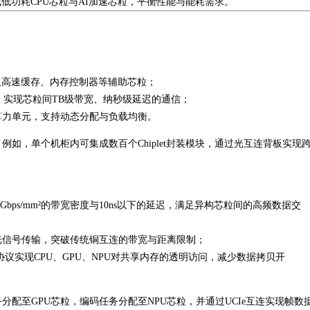
集成低功耗CPU芯粒与AI加速芯粒，平衡性能与能耗需求。
以及高速缓存、内存控制器等辅助芯粒；
，实现芯粒间TB级带宽、纳秒级延迟的通信；
算力单元，支持动态分配与负载均衡。
如，单个机柜内可集成数百个Chiplet封装模块，通过光互连背板实现
112Gbps/mm²的带宽密度与10ns以下的延迟，满足异构芯粒间的高频数据交
光信号传输，突破传统铜互连的带宽与距离限制；
 Link）协议实现CPU、GPU、NPU对共享内存的透明访问，减少数据拷贝开
配至GPU芯粒，编码任务分配至NPU芯粒，并通过UCIe互连实现帧数