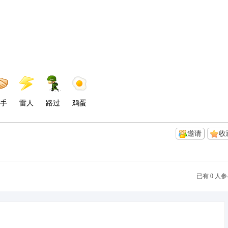
手
雷人
路过
鸡蛋
邀请
收
已有 0 人