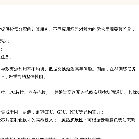
户提供按需分配的计算服务。不同应用场景对算力的需求呈现显著差异：
渲染；
；
理任务。
导致资源利用率不均衡、数据交换延迟高等问题。例如，在AI训练任务
以上，严重制约整体性能。
算芯粒、I/O芯粒、内存芯粒），并通过高速互连总线实现模块间通信。其优
成于同一封装，兼容CPU、GPU、NPU等异构算力；
芯片定制化设计的高昂投入； -
灵活扩展性
：可根据云电脑负载动态调