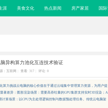
生涯
美食文化
热点新闻
房产家居
国际
的云电脑异构算力池化互连技术验证
源：互联网
|
查看:
317
|
评论: 0
场景化算力挑战云电脑的核心价值在于通过云端集中管理算力资源，为用户提
著差异：图形渲染场景：需要高吞吐量的GPU集群支持实时3D渲染；A
通用计算场景：以CPU为主处理逻辑控制与数据预处理任务。传统云电脑架
实验室，标准化研
武汉配眼镜 上海配眼镜