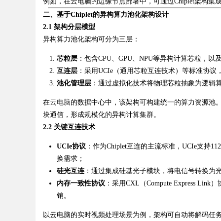
例如，在云电脑的边缘节点部署中，可通过Chiplet架构
二、基于Chiplet的异构算力池化架构设计
2.1 架构分层模型
异构算力池化架构可分为三层：
Bo
芯粒层
：包含CPU、GPU、NPU等异构计算芯粒，
互连层
：采用UCIe（通用芯粒互连技术）等标准协议
池化管理层
：通过虚拟化技术将物理芯粒抽象为逻辑
在
云电脑
的数据中心中，该架构可构建统一的算力资源池。例
块通信，形成规模化的异构计算集群。
2.2 关键互连技术
UCIe协议
：作为Chiplet互连的主流标准，UCIe支持
ar
换需求；
硅光互连
：通过集成硅基光子模块，将电信号转换为
内存一致性协议
：采用CXL（Compute Express
销。
以云电脑的实时视频处理场景为例，架构可自动将解码任务分