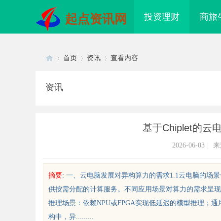
投资理财
商旅
起点资讯网
首页
资讯
查看内容
资讯
Di
›
›
›
基于Chiplet
2026-06-03
|
来
摘要
: 一、云电脑发展对异构算力的需求1.1云电脑的
供按需分配的计算服务。不同应用场景对算力的需求呈现显
sc
推理场景：依赖NPU或FPGA实现低延迟的模型推理；
构中，异.........
牛影视：打造新时代影视娱乐的全
贝净 AC 国际医疗