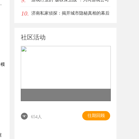
9.
10.
离不开版权律师
济南私家侦探：揭开城市隐秘真相的幕后
英雄
社区活动
跨模
往期回顾
654人
据