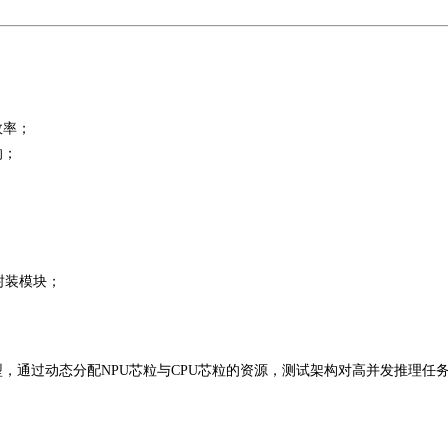
效率；
响；
。
封装模块；
；
，通过动态分配NPU芯粒与CPU芯粒的资源，测试架构对高并发推理任