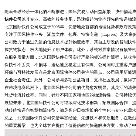
限公司董事长陈世超
随着全球经济一体化的不断推进，国际贸易活动日益频繁，快件物流
揭晓北京租打印机之避坑指南
快件公司
以其专业、高效的服务体系，迅速崛起为业内领先的快递物
北京国际快件公司成立于2005年，凭借地处首都的地理优势和政府
专注于国际快件业务，涵盖文件、包裹、特快专递（Express）及大
公司致力于通过先进的信息技术提升物流效率。其自主研发的智能快
uz
握货物状态，极大地提升了用户体验。此外，系统对异常情况有预警
在服务质量方面，北京国际快件公司实行严格的标准操作流程，从收
保快件不丢失、不损坏，送达速度稳定且有保障。公司同时注重客户服
环保与可持续发展亦是北京国际快件公司关注的重点。公司采用新能
企业社会责任。此外，公司参与多项公益项目，支持社区发展，赢得
在跨境电商风潮下，北京国际快件公司的优势愈发明显。其灵活的清
球货物流转效率。同时，针对不同国家和地区的物流特性，公司持续
展望未来，北京国际快件公司将继续深化技术创新，拓展国际合作，
!
动传统快递向智慧物流转型，满足客户日益增长的个性化与专业化需
总之，北京国际快件公司凭借丰富经验、先进技术和优质服务，在激
的重要桥梁，也为全球客户提供了值得信赖的快递解决方案，推动了