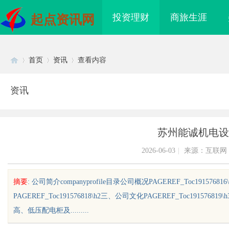
投资理财
商旅生涯
起点资讯网
首页
资讯
查看内容
资讯
Di
›
›
›
苏州能诚机电设
2026-06-03
|
来源：互联网
摘要
: 公司简介companyprofile目录公司概况PAGEREF_Toc1915768
PAGEREF_Toc191576818\h2三、公司文化PAGEREF_Toc19157681
sc
高、低压配电柜及.........
领新时代影视娱乐的创
匠心筑绿居 品质铸金鼎 ——山