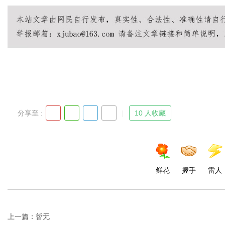
分享至 :
10 人收藏
鲜花
握手
雷人
上一篇：暂无