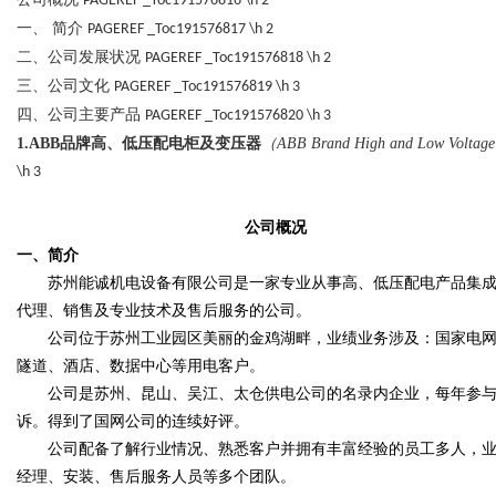
PAGEREF _Toc191576816 \h
2
一、
简介
PAGEREF _Toc191576817 \h
2
二、公司发展状况
PAGEREF _Toc191576818 \h
2
三、公司文化
PAGEREF _Toc191576819 \h
3
四、公司主要产品
PAGEREF _Toc191576820 \h
3
Bo
1.ABB
品牌高、低压配电柜及变压器
（
ABB Brand High and Low Voltage 
\h
3
公司概况
一、
简介
苏州能诚机电设备有限公司是一家专业从事高、低压配电产品集
代理、销售及专业技术及售后服务的公司。
公司位于苏州工业园区美丽的金鸡湖畔，业绩业务涉及：国家电
ar
隧道、酒店、数据中心等用电客户。
公司是苏州、昆山、吴江、太仓供电公司的名录内企业，每年参
诉。得到了国网公司的连续好评。
公司配备了解行业情况、熟悉客户并拥有丰富经验的员工多人，
经理、安装、售后服务人员等多个团队。