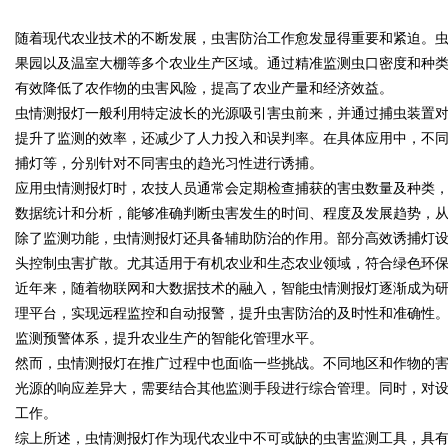
数据知识产权登记扫清
随着现代农业技术的不断发展，虫害防治工作愈发显得重要和紧迫。
公司离不开版权律师
果园以及温室大棚等多个农业生产区域。通过精准监测虫口密度和种
有效降低了农作物的虫害风险，提高了农业产量和经济效益。
虫情测报灯一般利用特定波长的光源吸引害虫前来，并通过捕虫装置
提升了监测的效率，还减少了人力投入和误判率。在具体应用中，不
uz
捕灯等，分别针对不同害虫的趋光习性进行诱捕。
应用虫情测报灯时，农技人员通常会定期检查捕获的害虫数量及种类
数据统计和分析，能够准确判断虫害发生的时间、程度及发展趋势，
除了监测功能，虫情测报灯还具备辅助防治的作用。部分高效诱捕灯
头控制虫害扩散。尤其适用于有机农业和生态农业领域，符合绿色环
近年来，随着物联网和大数据技术的融入，智能虫情测报灯逐渐成为
理平台，实现远程监控和自动报警，提升虫害防治的及时性和准确性
监测预警体系，提升农业生产的智能化管理水平。
!
然而，虫情测报灯在推广过程中也面临一些挑战。不同地区和作物的
光源的响应差异大，需要结合其他监测手段进行综合管理。同时，对
工作。
综上所述，虫情测报灯作为现代农业中不可或缺的虫害监测工具，具