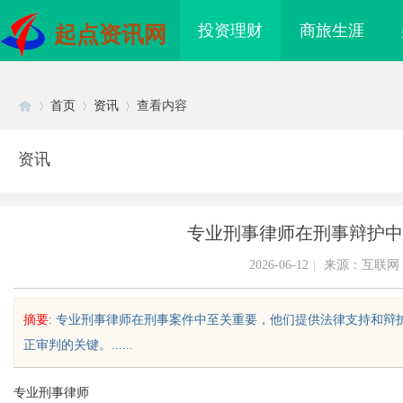
投资理财
商旅生涯
起点资讯网
首页
资讯
查看内容
资讯
Di
›
›
›
专业刑事律师在刑事辩护中
2026-06-12
|
来源：互联网
摘要
: 专业刑事律师在刑事案件中至关重要，他们提供法律支持和
正审判的关键。......
sc
专业刑事律师
质铸金鼎 ——山东世超
770FE20H耐磨改性颗粒：引领