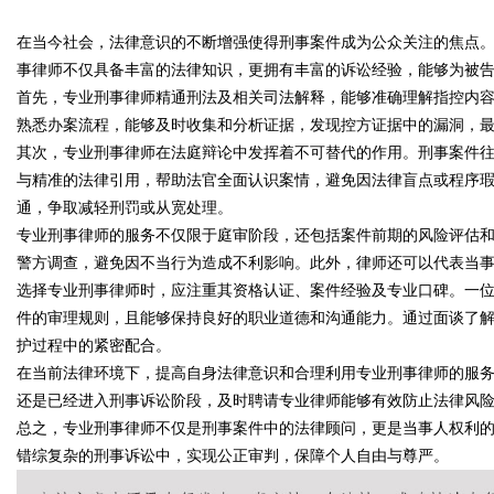
限公司董事长陈世超
在当今社会，法律意识的不断增强使得刑事案件成为公众关注的焦点
代材料革命
事律师不仅具备丰富的法律知识，更拥有丰富的诉讼经验，能够为被
首先，专业刑事律师精通刑法及相关司法解释，能够准确理解指控内
熟悉办案流程，能够及时收集和分析证据，发现控方证据中的漏洞，
其次，专业刑事律师在法庭辩论中发挥着不可替代的作用。刑事案件
uz
与精准的法律引用，帮助法官全面认识案情，避免因法律盲点或程序
通，争取减轻刑罚或从宽处理。
专业刑事律师的服务不仅限于庭审阶段，还包括案件前期的风险评估
警方调查，避免因不当行为造成不利影响。此外，律师还可以代表当
选择专业刑事律师时，应注重其资格认证、案件经验及专业口碑。一
件的审理规则，且能够保持良好的职业道德和沟通能力。通过面谈了
护过程中的紧密配合。
在当前法律环境下，提高自身法律意识和合理利用专业刑事律师的服
!
还是已经进入刑事诉讼阶段，及时聘请专业律师能够有效防止法律风
总之，专业刑事律师不仅是刑事案件中的法律顾问，更是当事人权利
错综复杂的刑事诉讼中，实现公正审判，保障个人自由与尊严。