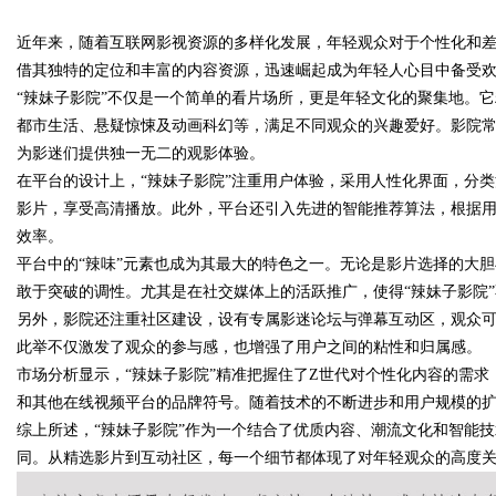
近年来，随着互联网影视资源的多样化发展，年轻观众对于个性化和差
高分子材料有限公司董事长陈世
借其独特的定位和丰富的内容资源，迅速崛起成为年轻人心目中备受
“辣妹子影院”不仅是一个简单的看片场所，更是年轻文化的聚集地。
都市生活、悬疑惊悚及动画科幻等，满足不同观众的兴趣爱好。影院
为影迷们提供独一无二的观影体验。
uz
在平台的设计上，“辣妹子影院”注重用户体验，采用人性化界面，分
影片，享受高清播放。此外，平台还引入先进的智能推荐算法，根据
效率。
平台中的“辣味”元素也成为其最大的特色之一。无论是影片选择的大
敢于突破的调性。尤其是在社交媒体上的活跃推广，使得“辣妹子影院
另外，影院还注重社区建设，设有专属影迷论坛与弹幕互动区，观众
此举不仅激发了观众的参与感，也增强了用户之间的粘性和归属感。
市场分析显示，“辣妹子影院”精准把握住了Z世代对个性化内容的需
!
和其他在线视频平台的品牌符号。随着技术的不断进步和用户规模的扩
综上所述，“辣妹子影院”作为一个结合了优质内容、潮流文化和智能
同。从精选影片到互动社区，每一个细节都体现了对年轻观众的高度