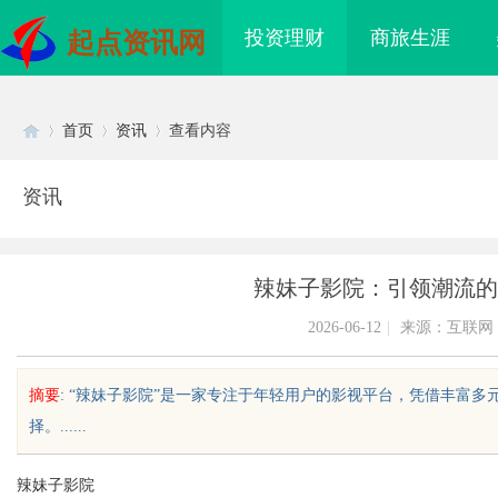
投资理财
商旅生涯
起点资讯网
首页
资讯
查看内容
资讯
Di
›
›
›
辣妹子影院：引领潮流的
2026-06-12
|
来源：互联网
摘要
: “辣妹子影院”是一家专注于年轻用户的影视平台，凭借丰富
择。......
sc
辣妹子影院
领新时代影视娱乐的创
匠心筑绿居 品质铸金鼎 ——山