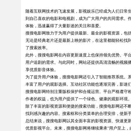
随着互联网技术的飞速发展，影视娱乐已经成为人们日常
到自己喜欢的电影和电视剧，成为广大用户的共同需求。
体验，迅速赢得了大量影迷的关注和喜爱。
搜搜电影网致力于为用户提供最新、最全的影视资源，包
无论是经典老片还是最新上映的影片，在这里都能轻松找
uz
了搜索效率。
此外，搜搜电影网在内容更新速度上也保持领先优势。平
用户追剧的需求。与此同时，网站还提供高清流畅的视频
享优质影音体验。
为了提升用户体验，搜搜电影网还引入了智能推荐系统。
丰富了用户的观影选择。互动社区功能也逐渐完善，影迷
搜搜电影网特别注重版权保护和合规运营。平台严格遵守
作者的权益，也为用户提供了一个绿色、健康的观影环境
!
除了丰富的影视资源和便捷的搜索功能，搜搜电影网还不
找到感兴趣的内容。搜索框和分类菜单的合理安排，使新
总结来说，搜搜电影网以其全面丰富的影视资源、快速更
优质影视平台。未来，搜搜电影网将继续秉承“用户至上，