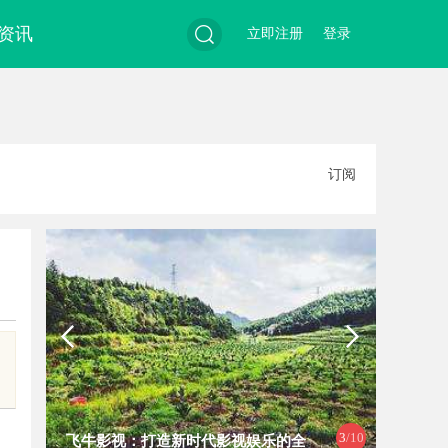
资讯
立即注册
登录
搜
订阅
索
3
/10
飞牛影视：打造新时代影视娱乐的全
麻花影