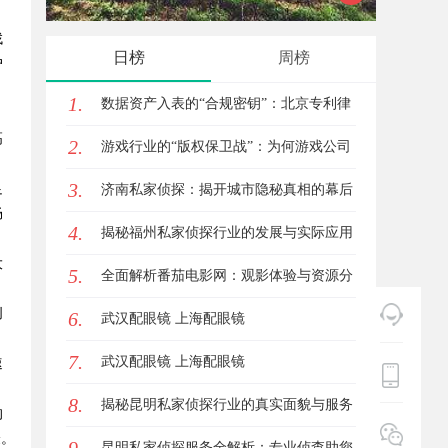
找
新体验平台
的创新
日榜
周榜
户
1.
数据资产入表的“合规密钥”：北京专利律
，
高
2.
师如何为数据知识产权登记扫清障碍
游戏行业的“版权保卫战”：为何游戏公司
3.
足
离不开版权律师
济南私家侦探：揭开城市隐秘真相的幕后
畅
4.
英雄
揭秘福州私家侦探行业的发展与实际应用
大
5.
全解析
全面解析番茄电影网：观影体验与资源分
。
创
6.
享的优质平台
武汉配眼镜 上海配眼镜
7.
武汉配眼镜 上海配眼镜
速
8.
揭秘昆明私家侦探行业的真实面貌与服务
的
验。
价值
昆明私家侦探服务全解析：专业侦查助您