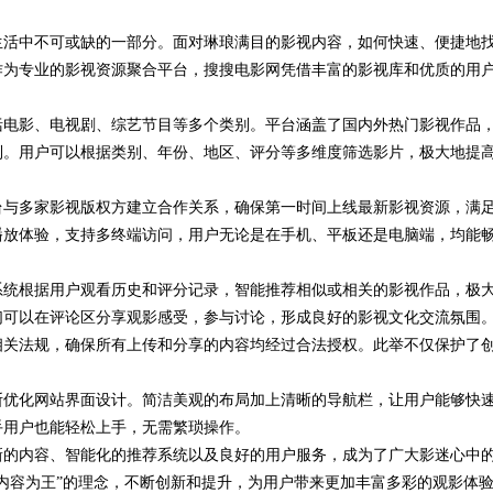
生活中不可或缺的一部分。面对琳琅满目的影视内容，如何快速、便捷地
代平台
作为专业的影视资源聚合平台，搜搜电影网凭借丰富的影视库和优质的用
括电影、电视剧、综艺节目等多个类别。平台涵盖了国内外热门影视作品
到。用户可以根据类别、年份、地区、评分等多维度筛选影片，极大地提
台与多家影视版权方建立合作关系，确保第一时间上线最新影视资源，满
播放体验，支持多终端访问，用户无论是在手机、平板还是电脑端，均能
系统根据用户观看历史和评分记录，智能推荐相似或相关的影视作品，极
们可以在评论区分享观影感受，参与讨论，形成良好的影视文化交流氛围
相关法规，确保所有上传和分享的内容均经过合法授权。此举不仅保护了
。
断优化网站界面设计。简洁美观的布局加上清晰的导航栏，让用户能够快
手用户也能轻松上手，无需繁琐操作。
新的内容、智能化的推荐系统以及良好的用户服务，成为了广大影迷心中
内容为王”的理念，不断创新和提升，为用户带来更加丰富多彩的观影体