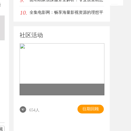
9.
最
10.
解决疑难问题
全集电影网：畅享海量影视资源的理想平
台
社区活动
往期回顾
654人
藏