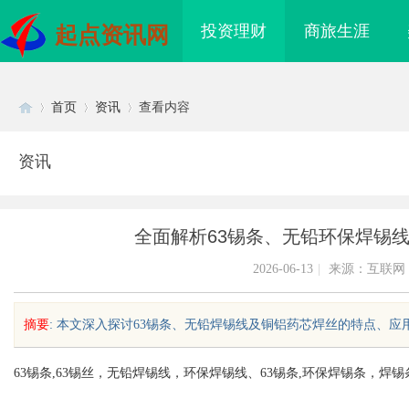
投资理财
商旅生涯
起点资讯网
首页
资讯
查看内容
资讯
Di
›
›
›
全面解析63锡条、无铅环保焊锡
2026-06-13
|
来源：互联网
摘要
: 本文深入探讨63锡条、无铅焊锡线及铜铝药芯焊丝的特点、应用
sc
63锡条,63锡丝，无铅焊锡线，环保焊锡线、63锡条,环保焊锡条，
电影网：观影体验与资
武汉配眼镜 上海配眼镜