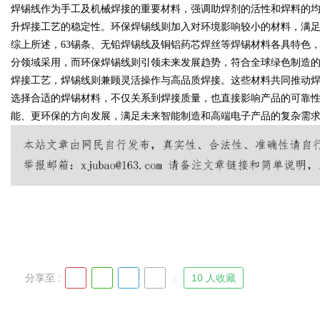
焊锡线作为手工及机械焊接的重要材料，强调助焊剂的活性和焊料的
升焊接工艺的稳定性。环保焊锡线则加入对环境影响较小的材料，满
综上所述，63锡条、无铅焊锡线及铜铝药芯焊丝等焊锡材料各具特色
分领域采用，而环保焊锡线则引领未来发展趋势，符合全球绿色制造
Bo
焊接工艺，焊锡线则兼顾灵活操作与高品质焊接。这些材料共同推动
选择合适的焊锡材料，不仅关系到焊接质量，也直接影响产品的可靠
能、更环保的方向发展，满足未来智能制造和高端电子产品的复杂需
ar
分享至 :
10 人收藏