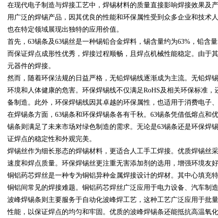
在现代电子制造与焊接工艺中，焊锡材料的质量直接影响焊接效果及产
用广泛的焊锡产品，因其优良的性能和环保属性受到众多企业和技术
平台
也在特定领域展现出独特的应用价值。
首先，63锡条及63锡丝是一种锡铅合金焊料，锡含量约为63%，铅含量
而保证焊点成形性优秀，焊接过程顺畅，且焊点机械性能稳定。由于其
元器件的焊接。
uz
然而，随着环保法规的日益严格，无铅焊锡线逐渐成为主流。无铅焊
环境和人体健康的危害。环保焊锡线不仅满足RoHS及相关环保标准
备制造。此外，环保焊锡线因其卓越的环保属性，也适用于消费电子
在焊锡条方面，63锡条和环保焊锡条各有千秋。63锡条凭借低熔点
锡条则满足了未来市场对绿色制造的需求。无论是63锡条还是环保焊
证焊点的稳定性和外观完美。
焊锡丝作为细长形态的焊锡材料，更适合人工手工焊接。优质焊锡丝
速度和焊点质量。环保焊锡丝更注重无害添加剂的选用，增强环境友
!
铜铝药芯焊丝是一种专为铜铝异种金属焊接设计的焊材。其中心填充
铜铝间常见的焊接难题。铜铝药芯焊丝广泛应用于电力设备、汽车制
波峰焊锡条则主要服务于自动化波峰焊工艺，这种工艺广泛应用于批
性能，以保证焊点的均匀和牢固。优质的波峰焊锡条还能抵抗高温氧