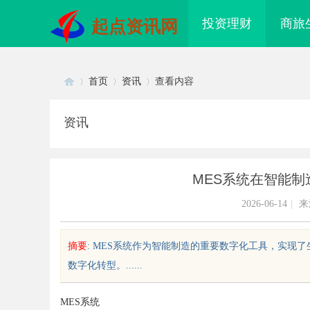
投资理财
商旅
起点资讯网
首页
资讯
查看内容
资讯
Di
›
›
›
MES系统在智能
2026-06-14
|
来
摘要
: MES系统作为智能制造的重要数字化工具，实
数字化转型。......
sc
MES系统
据资产入表的“合规密钥”：北京专
云电影网：开启无限