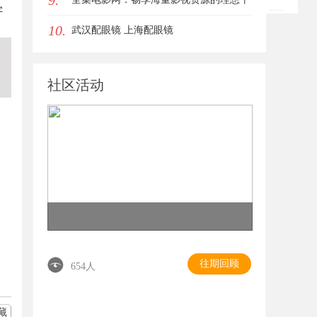
9.
字
10.
台
武汉配眼镜 上海配眼镜
社区活动
往期回顾
654人
藏