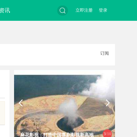
资讯
立即注册
登录
搜
订阅
索
3
/10
麻花影视：打造中国喜剧影视新高地
深入解