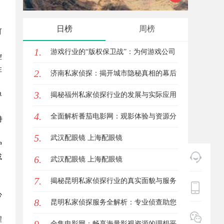
的创新典范
的影视
日榜
周榜
可
1.
游戏行业的“版权保卫战”：为何游戏公司
控
性
2.
离不开版权律师
济南私家侦探：揭开城市隐秘真相的幕后
3.
单
英雄
揭秘福州私家侦探行业的发展与实际应用
4.
全解析
全面解析番茄电影网：观影体验与资源分
持
5.
享的优质平台
武汉配眼镜 上海配眼镜
护
或
6.
武汉配眼镜 上海配眼镜
7.
揭秘昆明私家侦探行业的真实面貌与服务
；
心
8.
价值
昆明私家侦探服务全解析：专业侦查助您
程
解决疑难问题
全集电影网：畅享海量影视资源的理想平