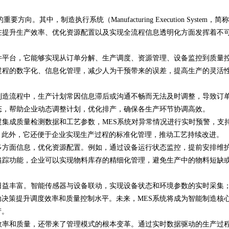
其中，制造执行系统（Manufacturing Execution System，简称
新体验平台
在提升生产效率、优化资源配置以及实现全流程信息透明化方面发挥着不
件平台，它能够实现从订单分解、生产调度、资源管理、设备监控到质量
过程的数字化、信息化管理，减少人为干预带来的误差，提高生产的灵活
制造流程中，生产计划常因信息滞后或沟通不畅而无法及时调整，导致订
态，帮助企业动态调整计划，优化排产，确保各生产环节协调高效。
过集成质量检测数据和工艺参数，MES系统对异常情况进行实时预警，支
。此外，它还便于企业实现生产过程的标准化管理，推动工艺持续改进。
多方面信息，优化资源配置。例如，通过设备运行状态监控，提前安排维
追踪功能，企业可以实现物料库存的精细化管理，避免生产中的物料短缺
日益丰富。智能传感器与设备联动，实现设备状态和环境参数的实时采集
决策提升调度效率和质量控制水平。未来，MES系统将成为智能制造核
产。
效率和质量，还带来了管理模式的根本变革。通过实时数据驱动的生产过