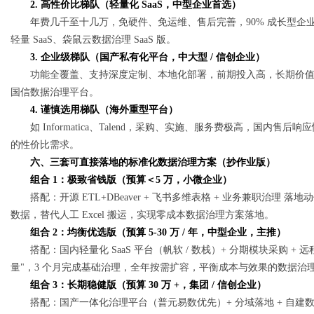
2. 高性价比梯队（轻量化 SaaS，中型企业首选）
年费几千至十几万，免硬件、免运维、售后完善，90% 成长型企业数据
轻量 SaaS、袋鼠云数据治理 SaaS 版。
3. 企业级梯队（国产私有化平台，中大型 / 信创企业）
功能全覆盖、支持深度定制、本地化部署，前期投入高，长期价
国信数据治理平台。
4. 谨慎选用梯队（海外重型平台）
如 Informatica、Talend，采购、实施、服务费极高，国
的性价比需求。
六、三套可直接落地的标准化数据治理方案（抄作业版）
组合 1：极致省钱版（预算＜5 万，小微企业）
搭配：开源 ETL+DBeaver + 飞书多维表格 + 业务兼职治理
数据，替代人工 Excel 搬运，实现零成本数据治理方案落地。
组合 2：均衡优选版（预算 5-30 万 / 年，中型企业，主推）
搭配：国内轻量化 SaaS 平台（帆软 / 数栈）+ 分期模块采购 + 
量"，3 个月完成基础治理，全年按需扩容，平衡成本与效果的数据治
组合 3：长期稳健版（预算 30 万 +，集团 / 信创企业）
搭配：国产一体化治理平台（普元易数优先）+ 分域落地 + 自