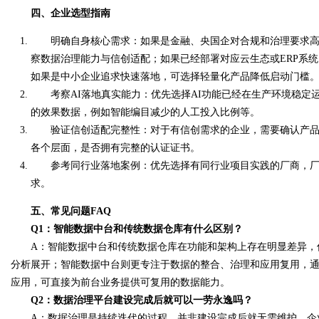
四、企业选型指南
明确自身核心需求：如果是金融、央国企对合规和治理要求
察数据治理能力与信创适配；如果已经部署对应云生态或ERP系
如果是中小企业追求快速落地，可选择轻量化产品降低启动门槛
考察AI落地真实能力：优先选择AI功能已经在生产环境稳
的效果数据，例如智能编目减少的人工投入比例等。
验证信创适配完整性：对于有信创需求的企业，需要确认产
各个层面，是否拥有完整的认证证书。
参考同行业落地案例：优先选择有同行业项目实践的厂商，
求。
五、常见问题FAQ
Q1：智能数据中台和传统数据仓库有什么区别？
A：智能数据中台和传统数据仓库在功能和架构上存在明显差异，
分析展开；智能数据中台则更专注于数据的整合、治理和应用复用，
应用，可直接为前台业务提供可复用的数据能力。
Q2：数据治理平台建设完成后就可以一劳永逸吗？
A：数据治理是持续迭代的过程，并非建设完成后就无需维护，企