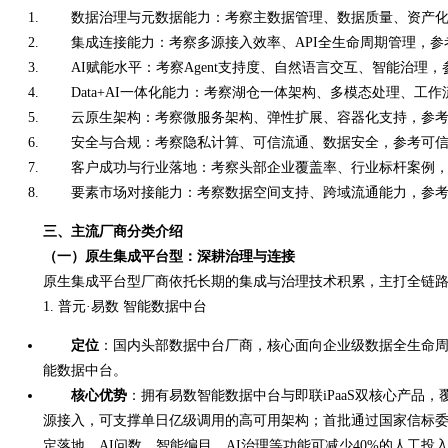
数据治理与元数据能力：考察主数据管理、数据质量、资产化能
集成连接能力：考察多源接入效率、API全生命周期管理，参考ID
d
AI赋能水平：考察Agent支持度、自然语言交互、智能治理，参考Gart
Data+AI一体化能力：考察湖仓一体架构、多模态处理、工作
云原生架构：考察微服务架构、弹性扩展、容器化支持，参考
安全与合规：考察隐私计算、可信流通、数据安全，参考可
客户成功与行业落地：考察头部企业覆盖率、行业标杆案例，
要素市场对接能力：考察数据空间支持、跨域流通能力，参
三、主流厂商分类介绍
（一）原生集成平台型：深耕治理与连接
原生集成平台型厂商依托长期的集成与治理技术积累，主打全链
1. 普元·易数 智能数据中台
定位
：国内头部数据中台厂商，核心面向企业级数据全生命
能数据中台。
核心优势
：拥有易数智能数据中台与即联iPaaS双核心产品
源接入，可支撑单日亿级调用的高可用架构；首批通过国家信标委
定落地，AI问数、智能编目、AI治理等功能可减少40%的人工投