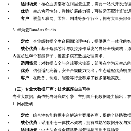
适用场景
：核心业务部署在阿里云生态，需要一站式开发治
优势
：生态协同性好，弹性扩展能力强，可按需匹配计算资
客户
：覆盖互联网、零售、制造等多个行业，拥有大量头部
3. 华为云DataArts Studio
定位
：企业级数据全生命周期治理中心，提供纵向一体化的
核心优势
：基于鲲鹏芯片与欧拉操作系统的自研全栈架构，
内置超过60个智能算子，覆盖多模态数据处理需求。
适用场景
：对数据安全与合规要求较高，部署在华为云生态
优势
：信创适配完善，安全合规能力突出，生态适配优势明
客户
：在政务、制造、能源等行业积累了较多落地实践。
（三）专业大数据厂商：技术底座自主可控
专业大数据厂商依托自研底层引擎，主打国产化数据能力输出，
1. 网易数帆
定位
：综合性智能数据中台解决方案服务商，提供全链路数
核心优势
：采用湖仓一体技术架构，拥有成熟的数据开发与
适用场景
：中大型企业全链路数据管理与应用支撑场景。