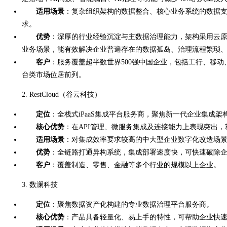
适用场景
：复杂组织架构的数据整合、核心业务系统的数据
求。
优势
：深厚的行业经验沉淀与主数据治理能力，架构采用云
业务场景，能有效解决企业普遍存在的数据孤岛、治理流程繁琐
客户
：服务覆盖超半数世界500强中国企业，包括工行、移动
台类市场位居前列。
2. RestCloud（谷云科技）
定位
：全栈式iPaaS集成平台服务商，聚焦新一代企业集成架
核心优势
：在API管理、微服务集成及连接能力上表现突出，获I
适用场景
：对集成效率要求较高的中大型企业数字化改造场
优势
：全链路打通异构系统，集成部署速度快，可快速破除
客户
：覆盖制造、零售、金融等多个行业的规模以上企业。
3. 数澜科技
定位
：聚焦数据资产化构建的专业数据治理平台服务商。
核心优势
：产品具备轻量化、易上手的特性，可帮助企业快