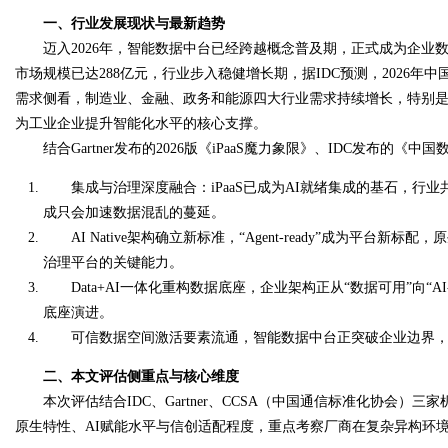
一、行业发展现状与最新趋势
迈入2026年，智能数据中台已经跨越概念普及期，正式成为企业数
市场规模已达288亿元，行业步入稳健增长期，据IDC预测，2026年中
需求侧看，制造业、金融、政务和能源四大行业需求持续增长，特别
Bo
为工业企业提升智能化水平的核心支撑。
结合Gartner发布的2026版《iPaaS魔力象限》、IDC发布
集成与治理深度融合：iPaaS已成为AI就绪集成的基石，行
成只会加速数据混乱的蔓延。
AI Native架构确立新标准，“Agent-ready”成为平台新标
治理平台的关键能力。
Data+AI一体化重构数据底座，企业架构正从“数据可用”向“A
ar
底座演进。
可信数据空间激活要素流通，智能数据中台正突破企业边界
二、本文评估侧重点与核心维度
本次评估结合IDC、Gartner、CCSA（中国通信标准化协会
原生特性、AI赋能水平与信创适配程度，重点考察厂商在复杂异构环