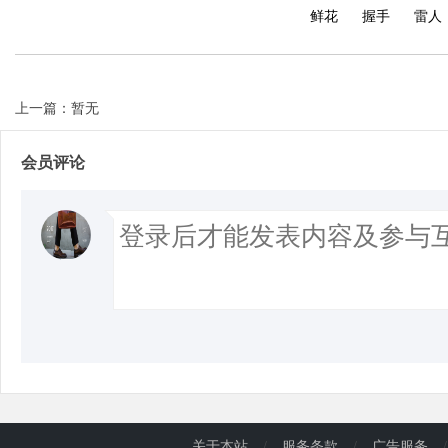
鲜花
握手
雷人
上一篇：暂无
会员评论
关于本站
/
服务条款
/
广告服务
/