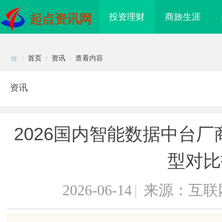
投资理财
商旅生涯
起点资讯网
首页
资讯
查看内容
资讯
Di
›
›
›
2026国内智能数据中台
型对比
2026-06-14
|
来源：互联
sc
5电影网：汇聚海量资源
全面解析MES系统在现代制造业