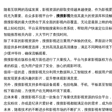
用前景
随着互联网的迅猛发展，影视资源的获取变得越来越便捷。作为影视
得尤为重要。在众多影视平台中，
搜搜影视
凭借其庞大的资源库和流
搜搜影视的最大优势在于其全面的影视内容覆盖。无论是最新上映的
视上轻松找到。平台采用智能搜索和分类系统，帮助用户快速定位目
智能推荐相关内容，大大节约了查找时间。
uz
除了丰富的影视资源外，搜搜影视还注重用户体验的优化。界面设计
面提供多种清晰度选择，支持高清及超高清播放，满足不同网络环境
少缓冲等待，确保流畅观看。
搜搜影视在版权合规方面也进行了大量投入。平台与多家影视版权方
者的权益，也为用户提供了安全、放心的观影环境。
值得一提的是，搜搜影视充分利用大数据和人工智能技术，根据用户
能发现更多感兴趣的影片，提升整体观影满意度。
另外，搜搜影视支持多终端设备观看，包括电脑、手机、平板甚至智
!
线下载功能，方便用户在无网络环境下观看。
总体来看，搜搜影视不仅是一款集合了海量优质影视资源的综合平台
忠实粉丝，亦或是纪录片爱好者，搜搜影视都能满足你的需求，成为
未来，随着技术的不断进步和影视市场的不断扩大，搜搜影视有望继