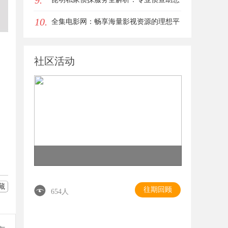
9.
10.
解决疑难问题
全集电影网：畅享海量影视资源的理想平
台
社区活动
藏
往期回顾
654人