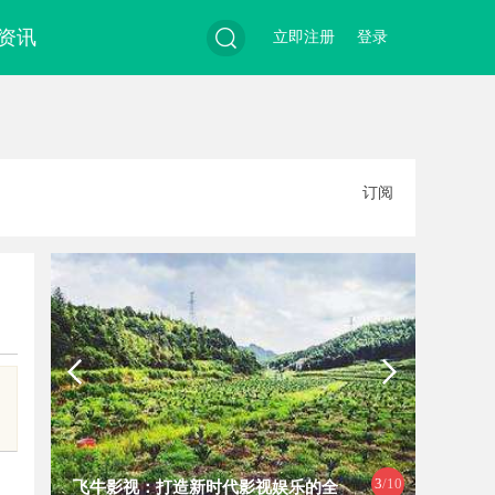
资讯
立即注册
登录
搜
订阅
索
3
/10
飞牛影视：打造新时代影视娱乐的全
麻花影