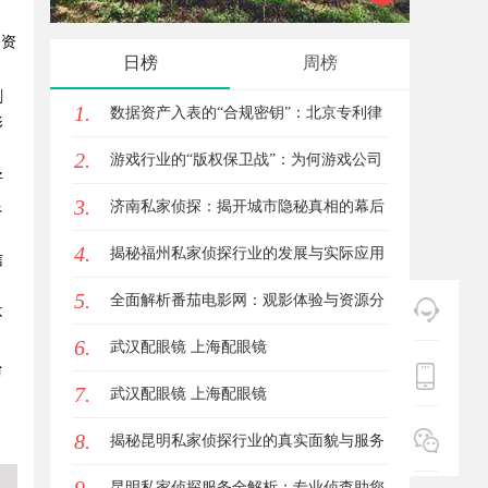
的资
新体验平台
的创新
日榜
周榜
剧
1.
数据资产入表的“合规密钥”：北京专利律
影
2.
师如何为数据知识产权登记扫清障碍
游戏行业的“版权保卫战”：为何游戏公司
好
3.
良
离不开版权律师
济南私家侦探：揭开城市隐秘真相的幕后
4.
英雄
揭秘福州私家侦探行业的发展与实际应用
信
5.
全解析
全面解析番茄电影网：观影体验与资源分
不
6.
享的优质平台
武汉配眼镜 上海配眼镜
台
7.
武汉配眼镜 上海配眼镜
，
8.
揭秘昆明私家侦探行业的真实面貌与服务
价值
昆明私家侦探服务全解析：专业侦查助您