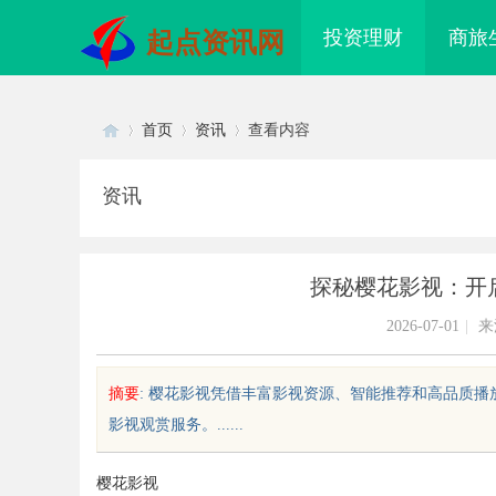
投资理财
商旅
起点资讯网
首页
资讯
查看内容
资讯
Di
›
›
›
探秘樱花影视：开
2026-07-01
|
来
摘要
: 樱花影视凭借丰富影视资源、智能推荐和高品质
影视观赏服务。......
sc
樱花影视
配眼镜 上海配眼镜
武汉配眼镜 上海配眼