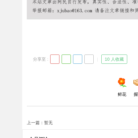
Bo
分享至 :
10 人收藏
ar
鲜花
握
上一篇：暂无