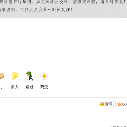
手
雷人
路过
鸡蛋
邀请
收